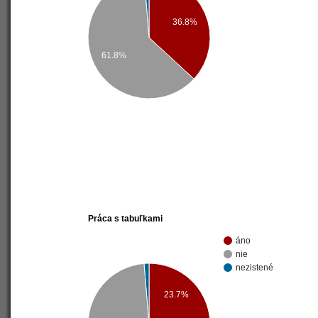
36.8%
61.8%
Práca s tabuľkami
áno
nie
nezistené
23.7%