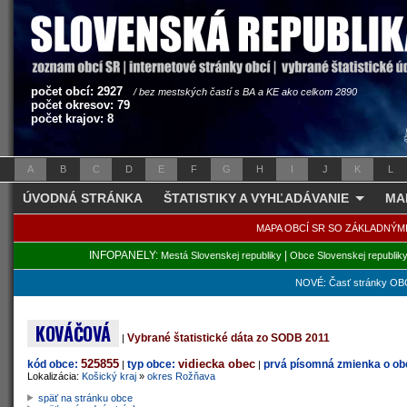
počet obcí: 2927
/ bez mestských častí s BA a KE ako celkom 2890
počet okresov: 79
počet krajov: 8
A
B
C
D
E
F
G
H
I
J
K
L
ÚVODNÁ STRÁNKA
ŠTATISTIKY A VYHĽADÁVANIE
MA
MAPA OBCÍ SR SO ZÁKLADNÝM
INFOPANELY:
|
Mestá Slovenskej republiky
Obce Slovenskej republik
NOVÉ: Časť stránky OBC
KOVÁČOVÁ
Vybrané štatistické dáta zo SODB 2011
|
525855
vidiecka obec
kód obce:
typ obce:
prvá písomná zmienka o obc
|
|
Lokalizácia:
Košický kraj
»
okres Rožňava
späť na stránku obce