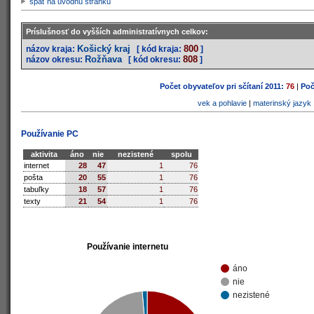
späť na úvodnú stránku
Príslušnosť do vyšších administratívnych celkov:
Košický kraj
800
názov kraja:
[ kód kraja:
]
Rožňava
808
názov okresu:
[ kód okresu:
]
Počet obyvateľov pri sčítaní 2011:
76
|
Poč
vek a pohlavie
|
materinský jazyk
Používanie PC
aktivita
áno
nie
nezistené
spolu
internet
28
47
1
76
pošta
20
55
1
76
tabuľky
18
57
1
76
texty
21
54
1
76
Používanie internetu
áno
nie
nezistené