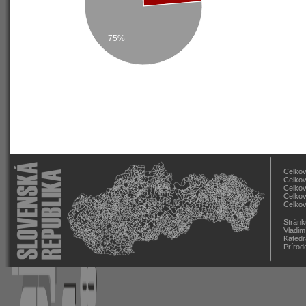
75%
Celkov
Celkov
Celkov
Celkov
Celkov
Stránk
Vladim
Katedr
Prírod