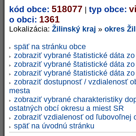
518077
v
kód obce:
typ obce:
|
1361
o obci:
Lokalizácia:
Žilinský kraj
»
okres Ži
späť na stránku obce
zobraziť vybrané štatistické dáta 
zobraziť vybrané štatistické dáta 
zobraziť vybrané štatistické dáta 
zobraziť dostupnosť / vzdialenosť 
mesta
zobraziť vybrané charakteristiky do
ostatných obcí okresu a miest SR
zobraziť vzdialenosť od ľubovoľnej 
späť na úvodnú stránku