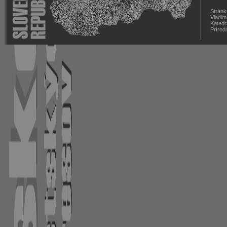
Stránk
Vladim
Katedr
Prírod