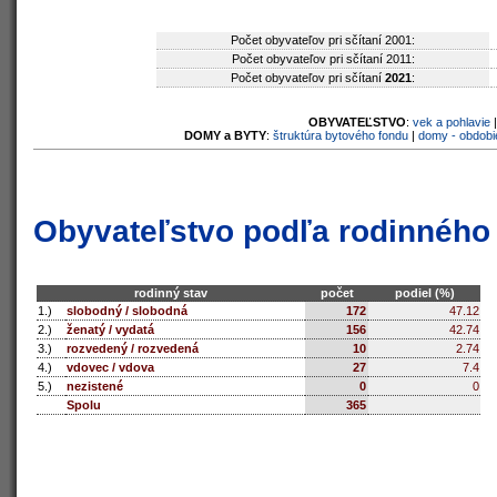
Počet obyvateľov pri sčítaní 2001:
Počet obyvateľov pri sčítaní 2011:
Počet obyvateľov pri sčítaní
2021
:
OBYVATEĽSTVO
:
vek a pohlavie
DOMY a BYTY
:
štruktúra bytového fondu
|
domy - obdobi
Obyvateľstvo podľa rodinného
rodinný stav
počet
podiel (%)
1.)
slobodný / slobodná
172
47.12
2.)
ženatý / vydatá
156
42.74
3.)
rozvedený / rozvedená
10
2.74
4.)
vdovec / vdova
27
7.4
5.)
nezistené
0
0
Spolu
365