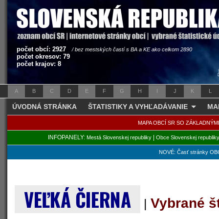
počet obcí: 2927
/ bez mestských častí s BA a KE ako celkom 2890
počet okresov: 79
počet krajov: 8
A
B
C
D
E
F
G
H
I
J
K
L
ÚVODNÁ STRÁNKA
ŠTATISTIKY A VYHĽADÁVANIE
MA
MAPA OBCÍ SR SO ZÁKLADNÝM
INFOPANELY:
|
Mestá Slovenskej republiky
Obce Slovenskej republik
NOVÉ: Časť stránky OBC
VEĽKÁ ČIERNA
Vybrané š
|