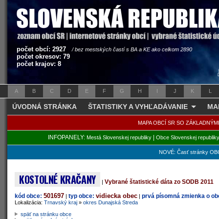
počet obcí: 2927
/ bez mestských častí s BA a KE ako celkom 2890
počet okresov: 79
počet krajov: 8
A
B
C
D
E
F
G
H
I
J
K
L
ÚVODNÁ STRÁNKA
ŠTATISTIKY A VYHĽADÁVANIE
MA
MAPA OBCÍ SR SO ZÁKLADNÝM
INFOPANELY:
|
Mestá Slovenskej republiky
Obce Slovenskej republik
NOVÉ: Časť stránky OBC
KOSTOLNÉ KRAČANY
Vybrané štatistické dáta zo SODB 2011
|
501697
vidiecka obec
kód obce:
typ obce:
prvá písomná zmienka o obc
|
|
Lokalizácia:
Trnavský kraj
»
okres Dunajská Streda
späť na stránku obce