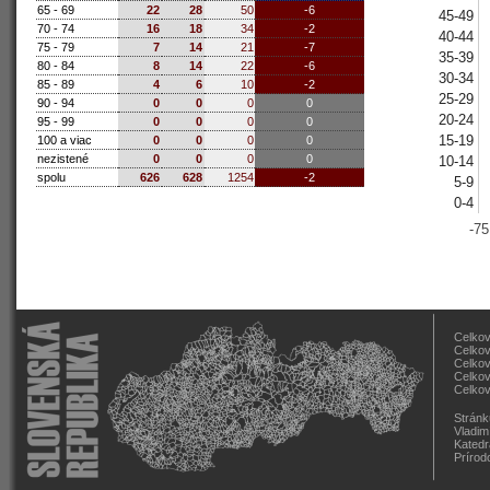
65 - 69
22
28
50
-6
45-49
70 - 74
16
18
34
-2
40-44
75 - 79
7
14
21
-7
35-39
80 - 84
8
14
22
-6
30-34
85 - 89
4
6
10
-2
25-29
90 - 94
0
0
0
0
20-24
95 - 99
0
0
0
0
15-19
100 a viac
0
0
0
0
nezistené
0
0
0
0
10-14
spolu
626
628
1254
-2
5-9
0-4
-75
Celkov
Celkov
Celkov
Celkov
Celkov
Stránk
Vladim
Katedr
Prírod