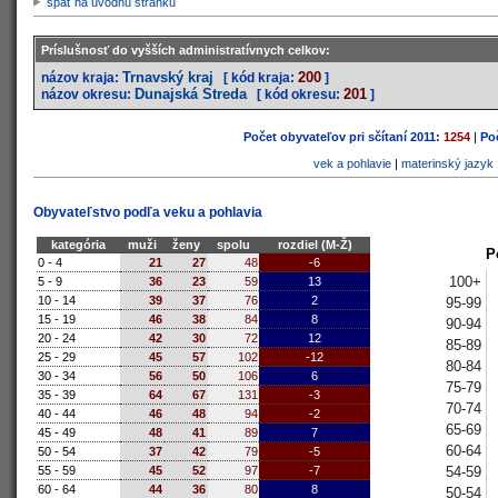
späť na úvodnú stránku
Príslušnosť do vyšších administratívnych celkov:
Trnavský kraj
200
názov kraja:
[ kód kraja:
]
Dunajská Streda
201
názov okresu:
[ kód okresu:
]
Počet obyvateľov pri sčítaní 2011:
1254
|
Poč
vek a pohlavie
|
materinský jazyk
Obyvateľstvo podľa veku a pohlavia
kategória
muži
ženy
spolu
rozdiel (M-Ž)
P
0 - 4
21
27
48
-6
100+
5 - 9
36
23
59
13
10 - 14
39
37
76
2
95-99
15 - 19
46
38
84
8
90-94
20 - 24
42
30
72
12
85-89
25 - 29
45
57
102
-12
80-84
30 - 34
56
50
106
6
75-79
35 - 39
64
67
131
-3
70-74
40 - 44
46
48
94
-2
65-69
45 - 49
48
41
89
7
60-64
50 - 54
37
42
79
-5
54-59
55 - 59
45
52
97
-7
60 - 64
44
36
80
8
50-54