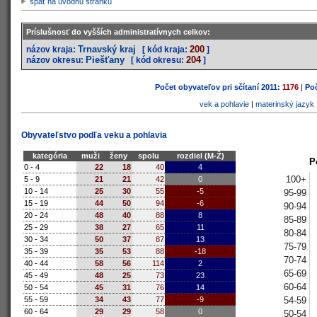
späť na úvodnú stránku
Príslušnosť do vyšších administratívnych celkov:
Trnavský kraj
200
názov kraja:
[ kód kraja:
]
Piešťany
204
názov okresu:
[ kód okresu:
]
Počet obyvateľov pri sčítaní 2011:
1176
|
Poč
vek a pohlavie
|
materinský jazyk
Obyvateľstvo podľa veku a pohlavia
kategória
muži
ženy
spolu
rozdiel (M-Ž)
P
0 - 4
22
18
40
4
100+
5 - 9
21
21
42
0
10 - 14
25
30
55
-5
95-99
15 - 19
44
50
94
-6
90-94
20 - 24
48
40
88
8
85-89
25 - 29
38
27
65
11
80-84
30 - 34
50
37
87
13
75-79
35 - 39
35
53
88
-18
70-74
40 - 44
58
56
114
2
65-69
45 - 49
48
25
73
23
60-64
50 - 54
45
31
76
14
54-59
55 - 59
34
43
77
-9
60 - 64
29
29
58
0
50-54