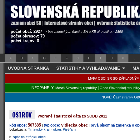
počet obcí: 2927
/ bez mestských častí s BA a KE ako celkom 2890
počet okresov: 79
počet krajov: 8
A
B
C
D
E
F
G
H
I
J
K
L
ÚVODNÁ STRÁNKA
ŠTATISTIKY A VYHĽADÁVANIE
MA
MAPA OBCÍ SR SO ZÁKLADNÝM
INFOPANELY:
|
Mestá Slovenskej republiky
Obce Slovenskej republik
NOVÉ: Časť stránky OBC
OSTROV
Vybrané štatistické dáta zo SODB 2011
|
507385
vidiecka obec
kód obce:
typ obce:
prvá písomná zmienka o obc
|
|
Lokalizácia:
Trnavský kraj
»
okres Piešťany
späť na stránku obce