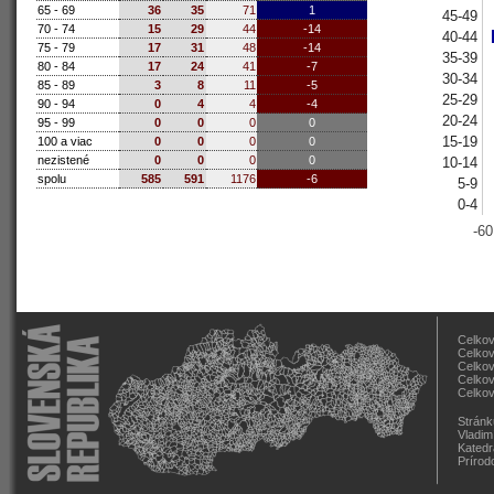
65 - 69
36
35
71
1
45-49
70 - 74
15
29
44
-14
40-44
75 - 79
17
31
48
-14
35-39
80 - 84
17
24
41
-7
30-34
85 - 89
3
8
11
-5
25-29
90 - 94
0
4
4
-4
20-24
95 - 99
0
0
0
0
15-19
100 a viac
0
0
0
0
nezistené
0
0
0
0
10-14
spolu
585
591
1176
-6
5-9
0-4
-60
Celkov
Celkov
Celkov
Celkov
Celkov
Stránk
Vladim
Katedr
Prírod