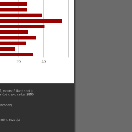
20
40
, mestské časti spolu)
a Košíc ako celku:
2890
)
obvodov)
emného rozvoja