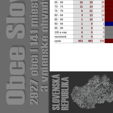
65 - 69
16
19
35
70 - 74
11
14
25
75 - 79
6
21
27
80 - 84
3
13
16
85 - 89
1
10
11
90 - 94
1
0
1
95 - 99
0
0
0
100 a viac
0
0
0
nezistené
0
0
0
spolu
453
483
936