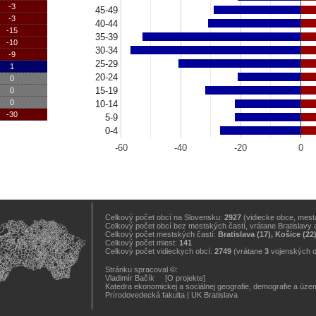
-3
45-49
-3
40-44
-15
35-39
-10
30-34
-9
25-29
1
20-24
0
15-19
0
0
10-14
-30
5-9
0-4
-60
-40
-20
0
Celkový počet obcí na Slovensku:
2927
(vidiecke obce, mestá
Celkový počet obcí bez mestských častí, vrátane Bratislavy 
Celkový počet mestských častí:
Bratislava (17), Košice (22
Celkový počet miest:
141
Celkový počet vidieckych obcí:
2749
(vrátane
3
vojenských 
Stránku spracoval ©:
Vladimír Bačík
[O projekte]
Katedra ekonomickej a sociálnej geografie, demografie a úz
Prírodovedecká fakulta
|
UK Bratislava