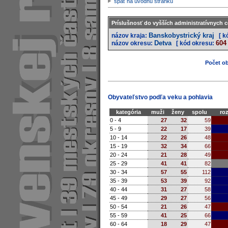
späť na úvodnú stránku
Príslušnosť do vyšších administratívnych c
Banskobystrický kraj
názov kraja:
[ k
Detva
604
názov okresu:
[ kód okresu:
Počet ob
Obyvateľstvo podľa veku a pohlavia
kategória
muži
ženy
spolu
roz
0 - 4
27
32
59
5 - 9
22
17
39
10 - 14
22
26
48
15 - 19
32
34
66
20 - 24
21
28
49
25 - 29
41
41
82
30 - 34
57
55
112
35 - 39
53
39
92
40 - 44
31
27
58
45 - 49
29
27
56
50 - 54
21
26
47
55 - 59
41
25
66
60 - 64
18
29
47