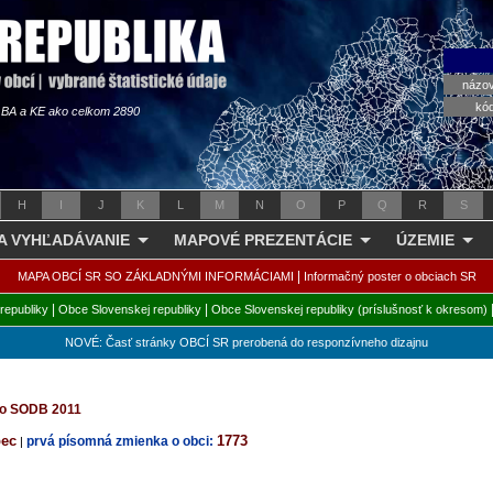
názo
kó
s BA a KE ako celkom 2890
H
I
J
K
L
M
N
O
P
Q
R
S
 A VYHĽADÁVANIE
MAPOVÉ PREZENTÁCIE
ÚZEMIE
|
MAPA OBCÍ SR SO ZÁKLADNÝMI INFORMÁCIAMI
Informačný poster o obciach SR
|
|
republiky
Obce Slovenskej republiky
Obce Slovenskej republiky (príslušnosť k okresom)
NOVÉ: Časť stránky OBCÍ SR prerobená do responzívneho dizajnu
 zo SODB 2011
bec
1773
prvá písomná zmienka o obci:
|