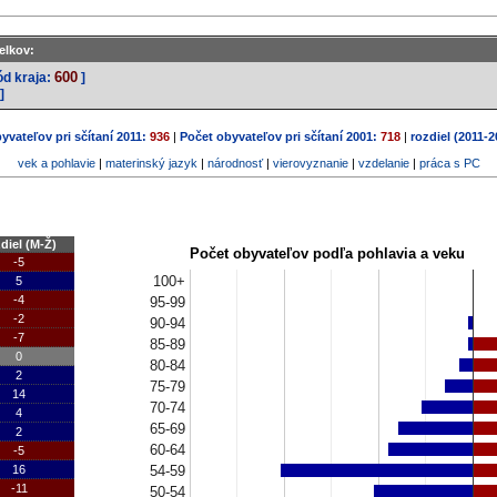
elkov:
600
ód kraja:
]
]
yvateľov pri sčítaní 2011:
936
|
Počet obyvateľov pri sčítaní 2001:
718
|
rozdiel (2011-2
vek a pohlavie
|
materinský jazyk
|
národnosť
|
vierovyznanie
|
vzdelanie
|
práca s PC
diel (M-Ž)
Počet obyvateľov podľa pohlavia a veku
-5
100+
5
-4
95-99
-2
90-94
-7
85-89
0
80-84
2
75-79
14
70-74
4
65-69
2
60-64
-5
54-59
16
-11
50-54