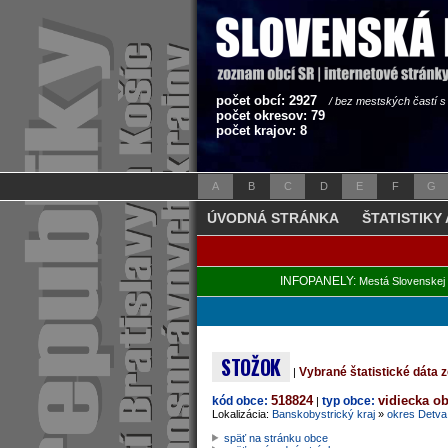
počet obcí: 2927
/ bez mestských častí 
počet okresov: 79
počet krajov: 8
A
B
C
D
E
F
G
ÚVODNÁ STRÁNKA
ŠTATISTIKY
INFOPANELY:
Mestá Slovenskej 
STOŽOK
Vybrané štatistické dáta
|
518824
vidiecka o
kód obce:
typ obce:
|
Lokalizácia:
Banskobystrický kraj
»
okres Detva
späť na stránku obce