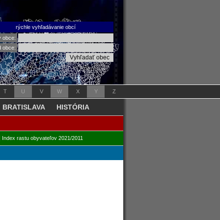
rýchle vyhľadávanie obcí
v obce:
d obce:
T
U
V
W
X
Y
Z
BRATISLAVA
HISTÓRIA
|
Index rastu obyvateľov 2021/2011