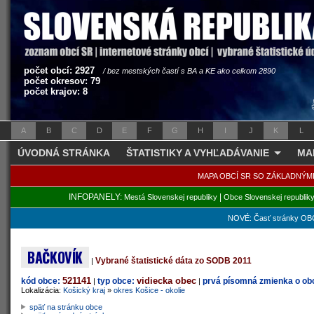
počet obcí: 2927
/ bez mestských častí s BA a KE ako celkom 2890
počet okresov: 79
počet krajov: 8
A
B
C
D
E
F
G
H
I
J
K
L
ÚVODNÁ STRÁNKA
ŠTATISTIKY A VYHĽADÁVANIE
MA
MAPA OBCÍ SR SO ZÁKLADNÝM
INFOPANELY:
|
Mestá Slovenskej republiky
Obce Slovenskej republik
NOVÉ: Časť stránky OBC
BAČKOVÍK
Vybrané štatistické dáta zo SODB 2011
|
521141
vidiecka obec
kód obce:
typ obce:
prvá písomná zmienka o obc
|
|
Lokalizácia:
Košický kraj
»
okres Košice - okolie
späť na stránku obce