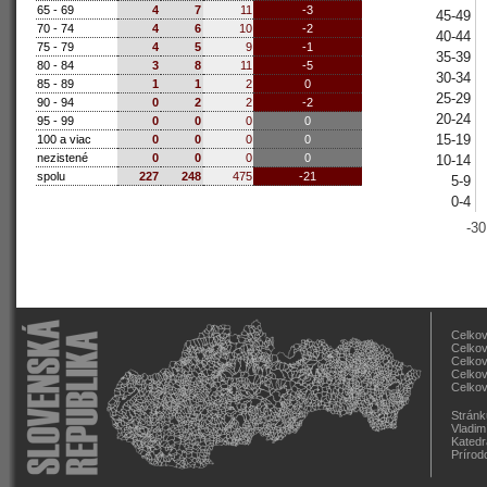
65 - 69
4
7
11
-3
45-49
70 - 74
4
6
10
-2
40-44
75 - 79
4
5
9
-1
35-39
80 - 84
3
8
11
-5
30-34
85 - 89
1
1
2
0
25-29
90 - 94
0
2
2
-2
20-24
95 - 99
0
0
0
0
15-19
100 a viac
0
0
0
0
nezistené
0
0
0
0
10-14
spolu
227
248
475
-21
5-9
0-4
-30
Celkov
Celkov
Celkov
Celkov
Celkov
Stránk
Vladim
Katedr
Prírod