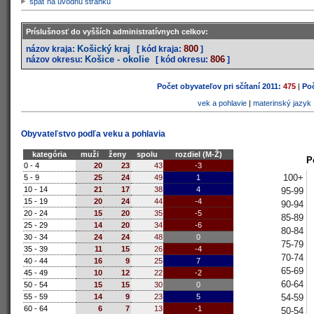
späť na úvodnú stránku
Príslušnosť do vyšších administratívnych celkov:
Košický kraj
800
názov kraja:
[ kód kraja:
]
Košice - okolie
806
názov okresu:
[ kód okresu:
]
Počet obyvateľov pri sčítaní 2011:
475
|
Poč
vek a pohlavie
|
materinský jazyk
Obyvateľstvo podľa veku a pohlavia
kategória
muži
ženy
spolu
rozdiel (M-Ž)
P
0 - 4
20
23
43
-3
100+
5 - 9
25
24
49
1
10 - 14
21
17
38
4
95-99
15 - 19
20
24
44
-4
90-94
20 - 24
15
20
35
-5
85-89
25 - 29
14
20
34
-6
80-84
30 - 34
24
24
48
0
75-79
35 - 39
11
15
26
-4
70-74
40 - 44
16
9
25
7
65-69
45 - 49
10
12
22
-2
60-64
50 - 54
15
15
30
0
54-59
55 - 59
14
9
23
5
60 - 64
6
7
13
-1
50-54