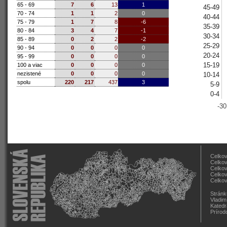
65 - 69
7
6
13
1
45-49
70 - 74
1
1
2
0
40-44
75 - 79
1
7
8
-6
35-39
80 - 84
3
4
7
-1
30-34
85 - 89
0
2
2
-2
25-29
90 - 94
0
0
0
0
20-24
95 - 99
0
0
0
0
15-19
100 a viac
0
0
0
0
nezistené
0
0
0
0
10-14
spolu
220
217
437
3
5-9
0-4
-30
Celkov
Celkov
Celkov
Celkov
Celkov
Stránk
Vladim
Katedr
Prírod