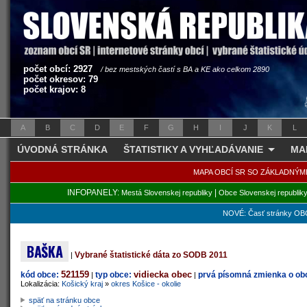
počet obcí: 2927
/ bez mestských častí s BA a KE ako celkom 2890
počet okresov: 79
počet krajov: 8
A
B
C
D
E
F
G
H
I
J
K
L
ÚVODNÁ STRÁNKA
ŠTATISTIKY A VYHĽADÁVANIE
MA
MAPA OBCÍ SR SO ZÁKLADNÝM
INFOPANELY:
|
Mestá Slovenskej republiky
Obce Slovenskej republik
NOVÉ: Časť stránky OBC
BAŠKA
Vybrané štatistické dáta zo SODB 2011
|
521159
vidiecka obec
kód obce:
typ obce:
prvá písomná zmienka o obc
|
|
Lokalizácia:
Košický kraj
»
okres Košice - okolie
späť na stránku obce