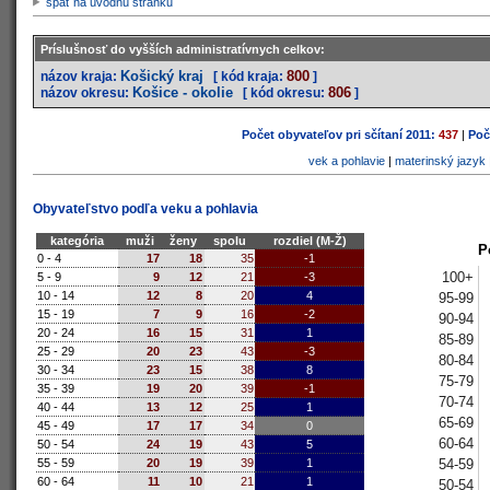
späť na úvodnú stránku
Príslušnosť do vyšších administratívnych celkov:
Košický kraj
800
názov kraja:
[ kód kraja:
]
Košice - okolie
806
názov okresu:
[ kód okresu:
]
Počet obyvateľov pri sčítaní 2011:
437
|
Poč
vek a pohlavie
|
materinský jazyk
Obyvateľstvo podľa veku a pohlavia
kategória
muži
ženy
spolu
rozdiel (M-Ž)
P
0 - 4
17
18
35
-1
100+
5 - 9
9
12
21
-3
10 - 14
12
8
20
4
95-99
15 - 19
7
9
16
-2
90-94
20 - 24
16
15
31
1
85-89
25 - 29
20
23
43
-3
80-84
30 - 34
23
15
38
8
75-79
35 - 39
19
20
39
-1
70-74
40 - 44
13
12
25
1
65-69
45 - 49
17
17
34
0
60-64
50 - 54
24
19
43
5
54-59
55 - 59
20
19
39
1
60 - 64
11
10
21
1
50-54