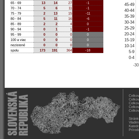
65 - 69
13
14
27
-1
45-49
70 - 74
5
6
11
-1
40-44
75 - 79
2
13
15
-11
35-39
80 - 84
5
11
16
-6
30-34
85 - 89
2
2
4
0
25-29
90 - 94
0
1
1
-1
20-24
95 - 99
0
0
0
0
15-19
100 a viac
0
0
0
0
nezistené
0
0
0
0
10-14
spolu
173
191
364
-18
5-9
0-4
-30
Celkov
Celkov
Celkov
Celkov
Celkov
Stránk
Vladim
Katedr
Prírod