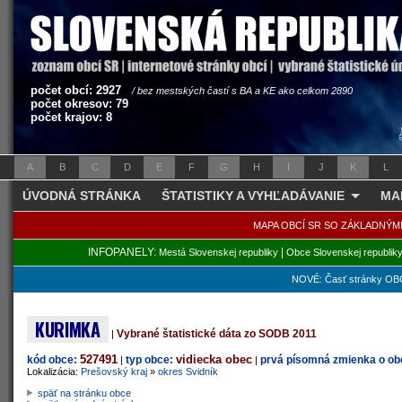
počet obcí: 2927
/ bez mestských častí s BA a KE ako celkom 2890
počet okresov: 79
počet krajov: 8
A
B
C
D
E
F
G
H
I
J
K
L
ÚVODNÁ STRÁNKA
ŠTATISTIKY A VYHĽADÁVANIE
MA
MAPA OBCÍ SR SO ZÁKLADNÝM
INFOPANELY:
|
Mestá Slovenskej republiky
Obce Slovenskej republik
NOVÉ: Časť stránky OBC
KURIMKA
Vybrané štatistické dáta zo SODB 2011
|
527491
vidiecka obec
kód obce:
typ obce:
prvá písomná zmienka o obc
|
|
Lokalizácia:
Prešovský kraj
»
okres Svidník
späť na stránku obce