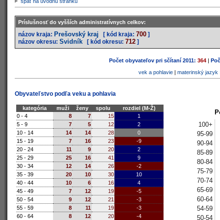
späť na úvodnú stránku
Príslušnosť do vyšších administratívnych celkov:
Prešovský kraj
700
názov kraja:
[ kód kraja:
]
Svidník
712
názov okresu:
[ kód okresu:
]
Počet obyvateľov pri sčítaní 2011:
364
|
Poč
vek a pohlavie
|
materinský jazyk
Obyvateľstvo podľa veku a pohlavia
kategória
muži
ženy
spolu
rozdiel (M-Ž)
P
0 - 4
8
7
15
1
100+
5 - 9
7
5
12
2
10 - 14
14
14
28
0
95-99
15 - 19
7
16
23
-9
90-94
20 - 24
11
9
20
2
85-89
25 - 29
25
16
41
9
80-84
30 - 34
12
14
26
-2
75-79
35 - 39
20
10
30
10
70-74
40 - 44
10
6
16
4
65-69
45 - 49
7
12
19
-5
60-64
50 - 54
9
12
21
-3
54-59
55 - 59
8
11
19
-3
60 - 64
8
12
20
-4
50-54