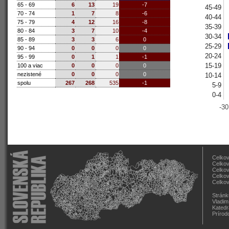
65 - 69
6
13
19
-7
45-49
70 - 74
1
7
8
-6
40-44
75 - 79
4
12
16
-8
35-39
80 - 84
3
7
10
-4
30-34
85 - 89
3
3
6
0
25-29
90 - 94
0
0
0
0
20-24
95 - 99
0
1
1
-1
15-19
100 a viac
0
0
0
0
nezistené
0
0
0
0
10-14
spolu
267
268
535
-1
5-9
0-4
-30
Celkov
Celkov
Celkov
Celkov
Celkov
Stránk
Vladim
Katedr
Prírod