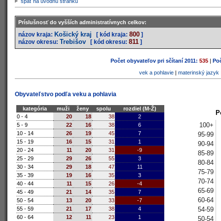
späť na úvodnú stránku
Príslušnosť do vyšších administratívnych celkov:
Košický kraj
800
názov kraja:
[ kód kraja:
]
Trebišov
811
názov okresu:
[ kód okresu:
]
Počet obyvateľov pri sčítaní 2011:
535
|
Poč
vek a pohlavie
|
materinský jazyk
Obyvateľstvo podľa veku a pohlavia
kategória
muži
ženy
spolu
rozdiel (M-Ž)
P
0 - 4
20
18
38
2
100+
5 - 9
22
16
38
6
10 - 14
26
19
45
7
95-99
15 - 19
16
15
31
1
90-94
20 - 24
11
20
31
-9
85-89
25 - 29
29
26
55
3
80-84
30 - 34
29
18
47
11
75-79
35 - 39
19
16
35
3
70-74
40 - 44
11
15
26
-4
65-69
45 - 49
21
14
35
7
60-64
50 - 54
13
20
33
-7
54-59
55 - 59
21
17
38
4
60 - 64
12
11
23
1
50-54