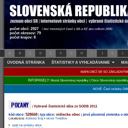
počet obcí: 2927
/ bez mestských častí s BA a KE ako celkom 2890
počet okresov: 79
počet krajov: 8
A
B
C
D
E
F
G
H
I
J
K
L
ÚVODNÁ STRÁNKA
ŠTATISTIKY A VYHĽADÁVANIE
MA
MAPA OBCÍ SR SO ZÁKLADNÝM
INFOPANELY:
|
Mestá Slovenskej republiky
Obce Slovenskej republik
NOVÉ: Časť stránky OBC
POĽANY
Vybrané štatistické dáta zo SODB 2011
|
528668
vidiecka obec
kód obce:
typ obce:
prvá písomná zmienka o obc
|
|
Lokalizácia:
Košický kraj
»
okres Trebišov
späť na stránku obce