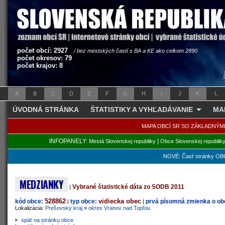
počet obcí: 2927
/ bez mestských častí s BA a KE ako celkom 2890
počet okresov: 79
počet krajov: 8
A
B
C
D
E
F
G
H
I
J
K
L
ÚVODNÁ STRÁNKA
ŠTATISTIKY A VYHĽADÁVANIE
MA
MAPA OBCÍ SR SO ZÁKLADNÝM
INFOPANELY:
|
Mestá Slovenskej republiky
Obce Slovenskej republik
NOVÉ: Časť stránky OBC
MEDZIANKY
Vybrané štatistické dáta zo SODB 2011
|
528862
vidiecka obec
kód obce:
typ obce:
prvá písomná zmienka o obc
|
|
Lokalizácia:
Prešovský kraj
»
okres Vranov nad Topľou
späť na stránku obce