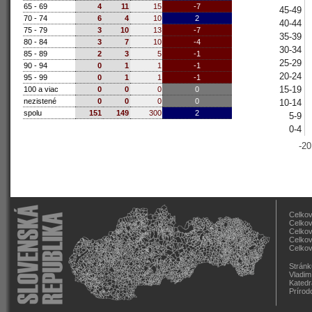
65 - 69
4
11
15
-7
45-49
70 - 74
6
4
10
2
40-44
75 - 79
3
10
13
-7
35-39
80 - 84
3
7
10
-4
30-34
85 - 89
2
3
5
-1
25-29
90 - 94
0
1
1
-1
20-24
95 - 99
0
1
1
-1
15-19
100 a viac
0
0
0
0
nezistené
0
0
0
0
10-14
spolu
151
149
300
2
5-9
0-4
-20
Celkov
Celkov
Celkov
Celkov
Celkov
Stránk
Vladim
Katedr
Prírod