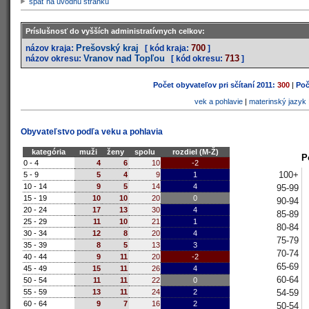
späť na úvodnú stránku
Príslušnosť do vyšších administratívnych celkov:
Prešovský kraj
700
názov kraja:
[ kód kraja:
]
Vranov nad Topľou
713
názov okresu:
[ kód okresu:
]
Počet obyvateľov pri sčítaní 2011:
300
|
Poč
vek a pohlavie
|
materinský jazyk
Obyvateľstvo podľa veku a pohlavia
kategória
muži
ženy
spolu
rozdiel (M-Ž)
P
0 - 4
4
6
10
-2
100+
5 - 9
5
4
9
1
10 - 14
9
5
14
4
95-99
15 - 19
10
10
20
0
90-94
20 - 24
17
13
30
4
85-89
25 - 29
11
10
21
1
80-84
30 - 34
12
8
20
4
75-79
35 - 39
8
5
13
3
70-74
40 - 44
9
11
20
-2
65-69
45 - 49
15
11
26
4
60-64
50 - 54
11
11
22
0
54-59
55 - 59
13
11
24
2
60 - 64
9
7
16
2
50-54