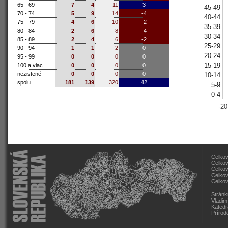
65 - 69
7
4
11
3
45-49
70 - 74
5
9
14
-4
40-44
75 - 79
4
6
10
-2
35-39
80 - 84
2
6
8
-4
30-34
85 - 89
2
4
6
-2
25-29
90 - 94
1
1
2
0
20-24
95 - 99
0
0
0
0
15-19
100 a viac
0
0
0
0
nezistené
0
0
0
0
10-14
spolu
181
139
320
42
5-9
0-4
-20
Celkov
Celkov
Celkov
Celkov
Celkov
Stránk
Vladim
Katedr
Prírod