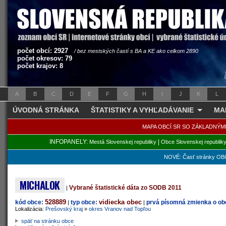
počet obcí: 2927
/ bez mestských častí s BA a KE ako celkom 2890
počet okresov: 79
počet krajov: 8
A
B
C
D
E
F
G
H
I
J
K
L
ÚVODNÁ STRÁNKA
ŠTATISTIKY A VYHĽADÁVANIE
MA
MAPA OBCÍ SR SO ZÁKLADNÝM
INFOPANELY:
|
Mestá Slovenskej republiky
Obce Slovenskej republik
NOVÉ: Časť stránky OBC
MICHALOK
Vybrané štatistické dáta zo SODB 2011
|
528889
vidiecka obec
kód obce:
typ obce:
prvá písomná zmienka o obc
|
|
Lokalizácia:
Prešovský kraj
»
okres Vranov nad Topľou
späť na stránku obce