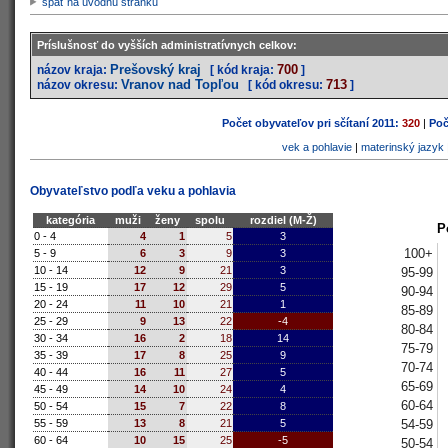
späť na úvodnú stránku
Príslušnosť do vyšších administratívnych celkov:
Prešovský kraj
700
názov kraja:
[ kód kraja:
]
Vranov nad Topľou
713
názov okresu:
[ kód okresu:
]
Počet obyvateľov pri sčítaní 2011:
320
|
Poč
vek a pohlavie
|
materinský jazyk
Obyvateľstvo podľa veku a pohlavia
kategória
muži
ženy
spolu
rozdiel (M-Ž)
P
0 - 4
4
1
5
3
100+
5 - 9
6
3
9
3
10 - 14
12
9
21
3
95-99
15 - 19
17
12
29
5
90-94
20 - 24
11
10
21
1
85-89
25 - 29
9
13
22
-4
80-84
30 - 34
16
2
18
14
75-79
35 - 39
17
8
25
9
70-74
40 - 44
16
11
27
5
65-69
45 - 49
14
10
24
4
60-64
50 - 54
15
7
22
8
54-59
55 - 59
13
8
21
5
60 - 64
10
15
25
-5
50-54