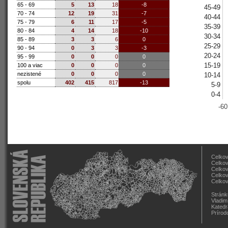
65 - 69
5
13
18
-8
45-49
70 - 74
12
19
31
-7
40-44
75 - 79
6
11
17
-5
35-39
80 - 84
4
14
18
-10
30-34
85 - 89
3
3
6
0
25-29
90 - 94
0
3
3
-3
20-24
95 - 99
0
0
0
0
15-19
100 a viac
0
0
0
0
nezistené
0
0
0
0
10-14
spolu
402
415
817
-13
5-9
0-4
-60
Celkov
Celkov
Celkov
Celkov
Celkov
Stránk
Vladim
Katedr
Prírod