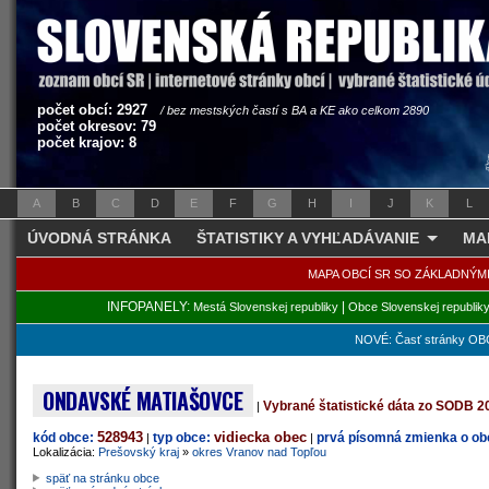
počet obcí: 2927
/ bez mestských častí s BA a KE ako celkom 2890
počet okresov: 79
počet krajov: 8
A
B
C
D
E
F
G
H
I
J
K
L
ÚVODNÁ STRÁNKA
ŠTATISTIKY A VYHĽADÁVANIE
MA
MAPA OBCÍ SR SO ZÁKLADNÝM
INFOPANELY:
|
Mestá Slovenskej republiky
Obce Slovenskej republik
NOVÉ: Časť stránky OBC
ONDAVSKÉ MATIAŠOVCE
Vybrané štatistické dáta zo SODB 2
|
528943
vidiecka obec
kód obce:
typ obce:
prvá písomná zmienka o obc
|
|
Lokalizácia:
Prešovský kraj
»
okres Vranov nad Topľou
späť na stránku obce