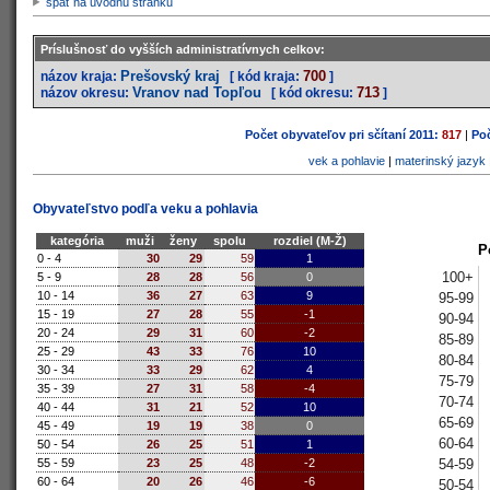
späť na úvodnú stránku
Príslušnosť do vyšších administratívnych celkov:
Prešovský kraj
700
názov kraja:
[ kód kraja:
]
Vranov nad Topľou
713
názov okresu:
[ kód okresu:
]
Počet obyvateľov pri sčítaní 2011:
817
|
Poč
vek a pohlavie
|
materinský jazyk
Obyvateľstvo podľa veku a pohlavia
kategória
muži
ženy
spolu
rozdiel (M-Ž)
P
0 - 4
30
29
59
1
100+
5 - 9
28
28
56
0
10 - 14
36
27
63
9
95-99
15 - 19
27
28
55
-1
90-94
20 - 24
29
31
60
-2
85-89
25 - 29
43
33
76
10
80-84
30 - 34
33
29
62
4
75-79
35 - 39
27
31
58
-4
70-74
40 - 44
31
21
52
10
65-69
45 - 49
19
19
38
0
60-64
50 - 54
26
25
51
1
54-59
55 - 59
23
25
48
-2
60 - 64
20
26
46
-6
50-54