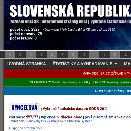
počet obcí: 2927
/ bez mestských častí s BA a KE ako celkom 2890
počet okresov: 79
počet krajov: 8
A
B
C
D
E
F
G
H
I
J
K
L
ÚVODNÁ STRÁNKA
ŠTATISTIKY A VYHĽADÁVANIE
MA
MAPA OBCÍ SR SO ZÁKLADNÝM
INFOPANELY:
|
Mestá Slovenskej republiky
Obce Slovenskej republik
NOVÉ: Časť stránky OBC
KYNCEĽOVÁ
Vybrané štatistické dáta zo SODB 2011
|
557277
vidiecka obec
kód obce:
typ obce:
prvá písomná zmienka o obc
|
|
Lokalizácia:
Banskobystrický kraj
»
okres Banská Bystrica
späť na stránku obce