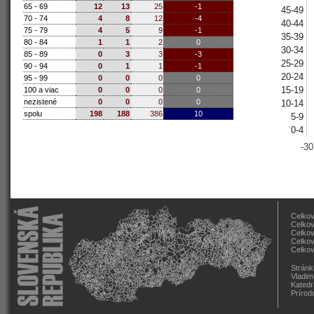
65 - 69
12
13
25
-1
45-49
70 - 74
4
8
12
-4
40-44
75 - 79
4
5
9
-1
35-39
80 - 84
1
1
2
0
30-34
85 - 89
0
3
3
-3
25-29
90 - 94
0
1
1
-1
20-24
95 - 99
0
0
0
0
15-19
100 a viac
0
0
0
0
nezistené
0
0
0
0
10-14
spolu
198
188
386
10
5-9
0-4
-30
Celkov
Celkov
Celkov
Celkov
Celkov
Stránk
Vladim
Katedr
Prírod