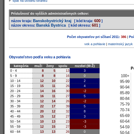
späť na úvodnú stránku
Príslušnosť do vyšších administratívnych celkov:
Banskobystrický kraj
600
názov kraja:
[ kód kraja:
]
Banská Bystrica
601
názov okresu:
[ kód okresu:
]
Počet obyvateľov pri sčítaní 2011:
386
|
Poč
vek a pohlavie
|
materinský jazyk
Obyvateľstvo podľa veku a pohlavia
kategória
muži
ženy
spolu
rozdiel (M-Ž)
P
0 - 4
8
5
13
3
100+
5 - 9
8
8
16
0
10 - 14
12
10
22
2
95-99
15 - 19
15
11
26
4
90-94
20 - 24
14
16
30
-2
85-89
25 - 29
16
11
27
5
80-84
30 - 34
12
14
26
-2
75-79
35 - 39
22
17
39
5
70-74
40 - 44
20
12
32
8
65-69
45 - 49
15
12
27
3
60-64
50 - 54
10
13
23
-3
54-59
55 - 59
12
15
27
-3
60 - 64
13
13
26
0
50-54