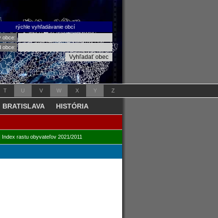
rýchle vyhľadávanie obcí
v obce:
d obce:
T
U
V
W
X
Y
Z
BRATISLAVA
HISTÓRIA
|
Index rastu obyvateľov 2021/2011