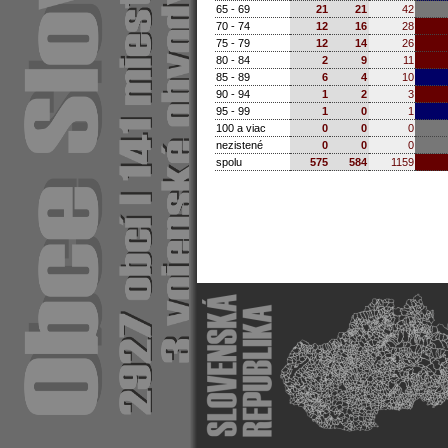
65 - 69
21
21
42
70 - 74
12
16
28
75 - 79
12
14
26
80 - 84
2
9
11
85 - 89
6
4
10
90 - 94
1
2
3
95 - 99
1
0
1
100 a viac
0
0
0
nezistené
0
0
0
spolu
575
584
1159