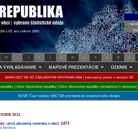
názo
kó
s BA a KE ako celkom 2890
H
I
J
K
L
M
N
O
P
Q
R
S
 A VYHĽADÁVANIE
MAPOVÉ PREZENTÁCIE
ÚZEMIE
|
MAPA OBCÍ SR SO ZÁKLADNÝMI INFORMÁCIAMI
Informačný poster o obciach SR
|
|
republiky
Obce Slovenskej republiky
Obce Slovenskej republiky (príslušnosť k okresom)
NOVÉ: Časť stránky OBCÍ SR prerobená do responzívneho dizajnu
zo SODB 2011
bec
1473
prvá písomná zmienka o obci:
|
á Bystrica