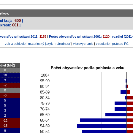
elkov:
600
ód kraja:
]
601
okresu:
]
vateľov pri sčítaní 2011:
1159
|
Počet obyvateľov pri sčítaní 2001:
1120
|
rozdiel (2011
vek a pohlavie
|
materinský jazyk
|
národnosť
|
vierovyznanie
|
vzdelanie
|
práca s PC
diel (M-Ž)
Počet obyvateľov podľa pohlavia a veku
0
100+
10
3
95-99
-2
90-94
0
85-89
-6
80-84
5
75-79
5
70-74
3
65-69
2
60-64
-12
54-59
-15
9
50-54