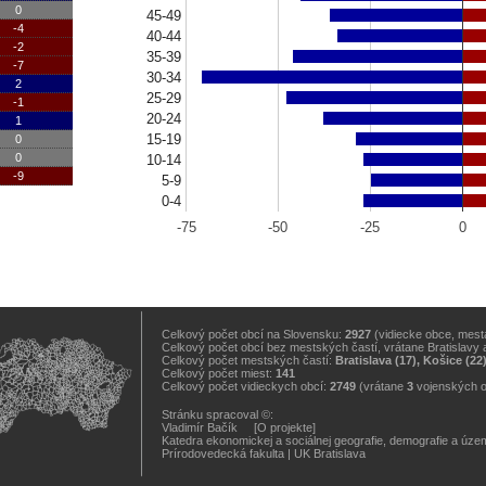
0
45-49
-4
40-44
-2
35-39
-7
30-34
2
25-29
-1
20-24
1
15-19
0
0
10-14
-9
5-9
0-4
-75
-50
-25
0
Celkový počet obcí na Slovensku:
2927
(vidiecke obce, mestá
Celkový počet obcí bez mestských častí, vrátane Bratislavy 
Celkový počet mestských častí:
Bratislava (17), Košice (22
Celkový počet miest:
141
Celkový počet vidieckych obcí:
2749
(vrátane
3
vojenských 
Stránku spracoval ©:
Vladimír Bačík
[O projekte]
Katedra ekonomickej a sociálnej geografie, demografie a úz
Prírodovedecká fakulta
|
UK Bratislava