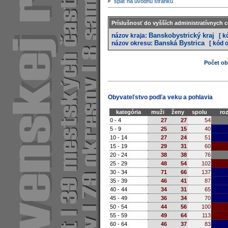
späť na úvodnú stránku
Príslušnosť do vyšších administratívnych c
Banskobystrický kraj
názov kraja:
[ k
Banská Bystrica
názov okresu:
[ kód 
Počet oby
Obyvateľstvo podľa veku a pohlavia
kategória
muži
ženy
spolu
roz
0 - 4
27
27
54
5 - 9
25
15
40
10 - 14
27
24
51
15 - 19
29
31
60
20 - 24
38
38
76
25 - 29
48
54
102
30 - 34
71
66
137
35 - 39
46
41
87
40 - 44
34
31
65
45 - 49
36
34
70
50 - 54
44
56
100
55 - 59
49
64
113
60 - 64
46
37
83