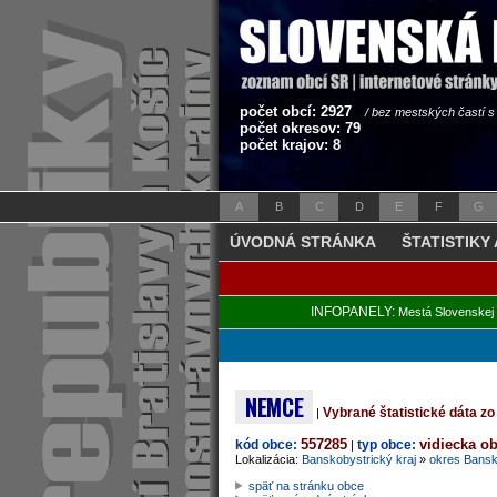
počet obcí: 2927
/ bez mestských častí 
počet okresov: 79
počet krajov: 8
A
B
C
D
E
F
G
ÚVODNÁ STRÁNKA
ŠTATISTIKY
INFOPANELY:
Mestá Slovenskej 
NEMCE
Vybrané štatistické dáta 
|
557285
vidiecka o
kód obce:
typ obce:
|
Lokalizácia:
Banskobystrický kraj
»
okres Bansk
späť na stránku obce