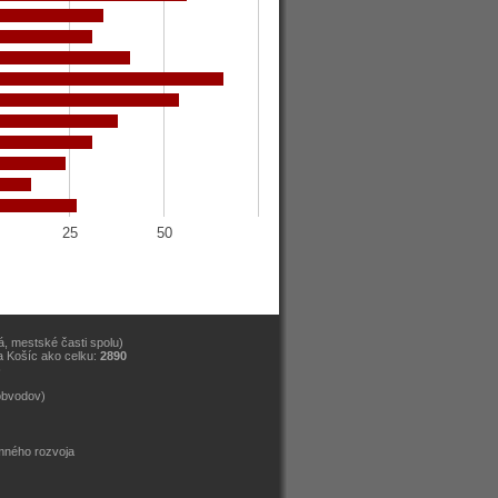
25
50
, mestské časti spolu)
a Košíc ako celku:
2890
)
obvodov)
emného rozvoja