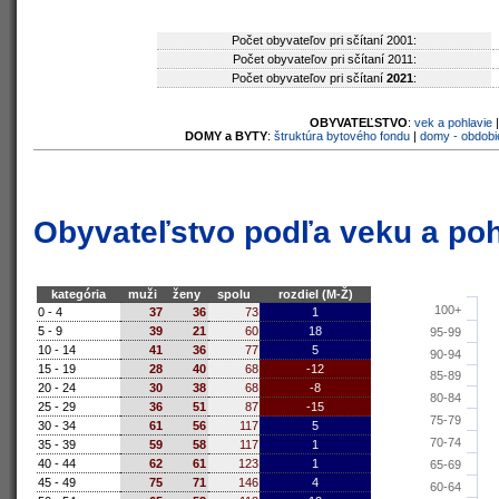
Počet obyvateľov pri sčítaní 2001:
Počet obyvateľov pri sčítaní 2011:
Počet obyvateľov pri sčítaní
2021
:
OBYVATEĽSTVO
:
vek a pohlavie
DOMY a BYTY
:
štruktúra bytového fondu
|
domy - obdobi
Obyvateľstvo podľa veku a poh
kategória
muži
ženy
spolu
rozdiel (M-Ž)
100+
0 - 4
37
36
73
1
5 - 9
39
21
60
18
95-99
10 - 14
41
36
77
5
90-94
15 - 19
28
40
68
-12
85-89
20 - 24
30
38
68
-8
80-84
25 - 29
36
51
87
-15
75-79
30 - 34
61
56
117
5
70-74
35 - 39
59
58
117
1
40 - 44
62
61
123
1
65-69
45 - 49
75
71
146
4
60-64