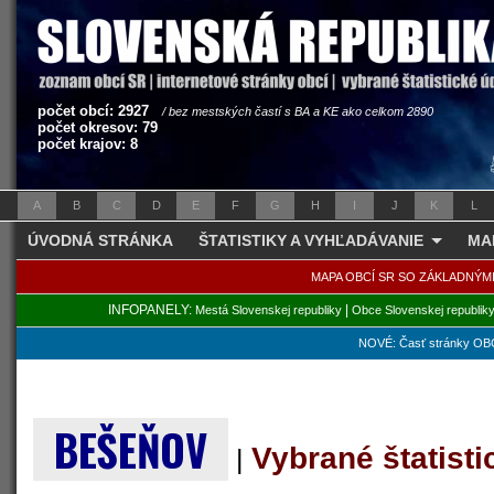
počet obcí: 2927
/ bez mestských častí s BA a KE ako celkom 2890
počet okresov: 79
počet krajov: 8
A
B
C
D
E
F
G
H
I
J
K
L
ÚVODNÁ STRÁNKA
ŠTATISTIKY A VYHĽADÁVANIE
MA
MAPA OBCÍ SR SO ZÁKLADNÝM
INFOPANELY:
|
Mestá Slovenskej republiky
Obce Slovenskej republik
NOVÉ: Časť stránky OBC
BEŠEŇOV
Vybrané štatist
|