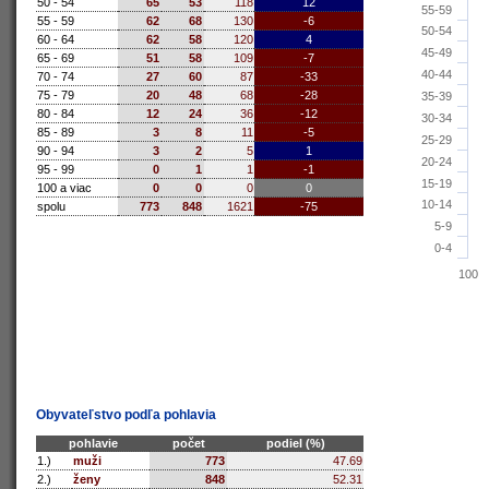
50 - 54
65
53
118
12
55-59
55 - 59
62
68
130
-6
50-54
60 - 64
62
58
120
4
45-49
65 - 69
51
58
109
-7
40-44
70 - 74
27
60
87
-33
75 - 79
20
48
68
-28
35-39
80 - 84
12
24
36
-12
30-34
85 - 89
3
8
11
-5
25-29
90 - 94
3
2
5
1
20-24
95 - 99
0
1
1
-1
15-19
100 a viac
0
0
0
0
10-14
spolu
773
848
1621
-75
5-9
0-4
100
Obyvateľstvo podľa pohlavia
pohlavie
počet
podiel (%)
1.)
muži
773
47.69
2.)
ženy
848
52.31