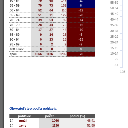
50 - 54
79
68
147
11
55-59
55 - 59
79
73
152
6
50-54
60 - 64
52
64
116
-12
45-49
65 - 69
51
71
122
-20
40-44
70 - 74
39
53
92
-14
75 - 79
28
44
72
-16
35-39
80 - 84
17
27
44
-10
30-34
85 - 89
9
14
23
-5
25-29
90 - 94
0
13
13
-13
20-24
95 - 99
0
2
2
-2
15-19
100 a viac
0
0
0
0
10-14
spolu
1066
1136
2202
-70
5-9
0-4
125
Obyvateľstvo podľa pohlavia
pohlavie
počet
podiel (%)
1.)
muži
1066
48.41
2.)
ženy
1136
51.59