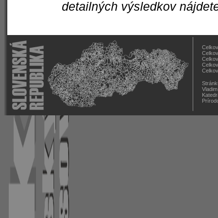
detailných výsledkov nájdet
Celkov
Celkov
Celkov
Celkov
Celkov
Stránk
Vladim
Katedr
Prírod