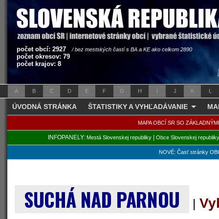
počet obcí: 2927
/ bez mestských častí s BA a KE ako celkom 2890
počet okresov: 79
počet krajov: 8
A
B
C
D
E
F
G
H
I
J
K
L
ÚVODNÁ STRÁNKA
ŠTATISTIKY A VYHĽADÁVANIE
MA
MAPA OBCÍ SR SO ZÁKLADNÝM
INFOPANELY:
|
Mestá Slovenskej republiky
Obce Slovenskej republik
NOVÉ: Časť stránky OBC
SUCHÁ NAD PARNOU
Vy
|