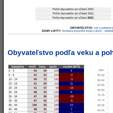
Počet obyvateľov pri sčítaní 2001:
Počet obyvateľov pri sčítaní 2011:
Počet obyvateľov pri sčítaní
2021
:
OBYVATEĽSTVO
:
vek a pohlavie
DOMY a BYTY
:
štruktúra bytového fondu
|
domy - obdobi
Obyvateľstvo podľa veku a poh
kategória
muži
ženy
spolu
rozdiel (M-Ž)
100+
0 - 4
64
60
124
4
5 - 9
51
53
104
-2
95-99
10 - 14
69
72
141
-3
90-94
15 - 19
61
50
111
11
85-89
20 - 24
41
57
98
-16
80-84
25 - 29
68
63
131
5
75-79
30 - 34
67
86
153
-19
70-74
35 - 39
87
92
179
-5
40 - 44
106
83
189
23
65-69
45 - 49
98
91
189
7
60-64