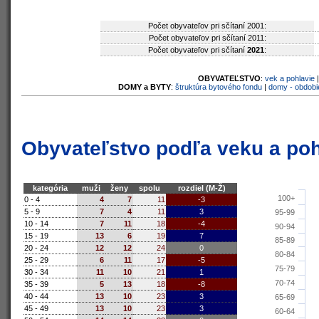
Počet obyvateľov pri sčítaní 2001:
Počet obyvateľov pri sčítaní 2011:
Počet obyvateľov pri sčítaní
2021
:
OBYVATEĽSTVO
:
vek a pohlavie
DOMY a BYTY
:
štruktúra bytového fondu
|
domy - obdobi
Obyvateľstvo podľa veku a poh
kategória
muži
ženy
spolu
rozdiel (M-Ž)
100+
0 - 4
4
7
11
-3
5 - 9
7
4
11
3
95-99
10 - 14
7
11
18
-4
90-94
15 - 19
13
6
19
7
85-89
20 - 24
12
12
24
0
80-84
25 - 29
6
11
17
-5
75-79
30 - 34
11
10
21
1
70-74
35 - 39
5
13
18
-8
40 - 44
13
10
23
3
65-69
45 - 49
13
10
23
3
60-64