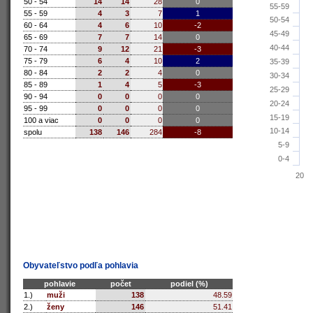
50 - 54
14
14
28
0
55-59
55 - 59
4
3
7
1
50-54
60 - 64
4
6
10
-2
45-49
65 - 69
7
7
14
0
40-44
70 - 74
9
12
21
-3
75 - 79
6
4
10
2
35-39
80 - 84
2
2
4
0
30-34
85 - 89
1
4
5
-3
25-29
90 - 94
0
0
0
0
20-24
95 - 99
0
0
0
0
15-19
100 a viac
0
0
0
0
10-14
spolu
138
146
284
-8
5-9
0-4
20
Obyvateľstvo podľa pohlavia
pohlavie
počet
podiel (%)
1.)
muži
138
48.59
2.)
ženy
146
51.41