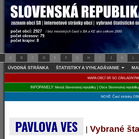
počet obcí: 2927
/ bez mestských častí s BA a KE ako celkom 2890
počet okresov: 79
počet krajov: 8
A
B
C
D
E
F
G
H
I
J
K
L
ÚVODNÁ STRÁNKA
ŠTATISTIKY A VYHĽADÁVANIE
MA
MAPA OBCÍ SR SO ZÁKLADNÝM
INFOPANELY:
|
Mestá Slovenskej republiky
Obce Slovenskej republik
NOVÉ: Časť stránky OBC
PAVLOVA VES
Vybrané šta
|