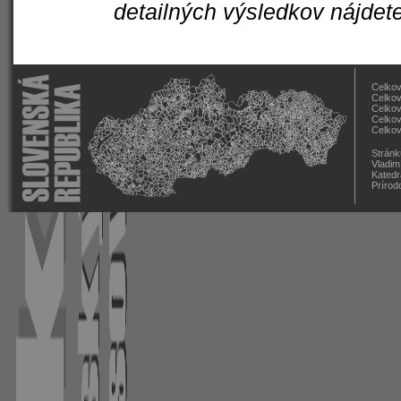
detailných výsledkov nájdet
Celkov
Celkov
Celkov
Celkov
Celkov
Stránk
Vladim
Katedr
Prírod