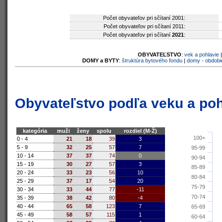
Počet obyvateľov pri sčítaní 2001:
Počet obyvateľov pri sčítaní 2011:
Počet obyvateľov pri sčítaní
2021
:
OBYVATEĽSTVO
:
vek a pohlavie
DOMY a BYTY
:
štruktúra bytového fondu
|
domy - obdobi
Obyvateľstvo podľa veku a poh
kategória
muži
ženy
spolu
rozdiel (M-Ž)
100+
0 - 4
21
18
39
3
5 - 9
32
25
57
7
95-99
10 - 14
37
37
74
0
90-94
15 - 19
30
27
57
3
85-89
20 - 24
33
23
56
10
80-84
25 - 29
37
17
54
20
75-79
30 - 34
33
44
77
-11
70-74
35 - 39
38
42
80
-4
40 - 44
65
58
123
7
65-69
45 - 49
58
57
115
1
60-64