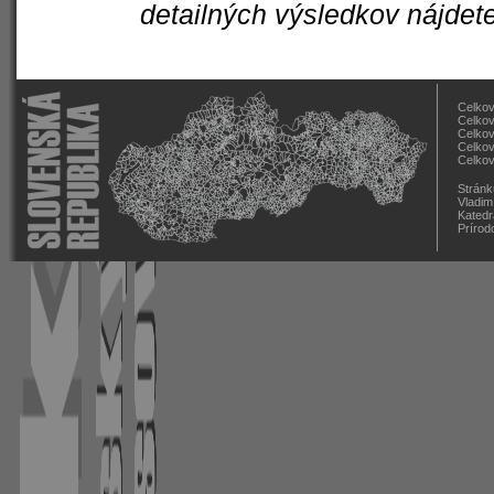
detailných výsledkov nájdet
Celkov
Celkov
Celkov
Celkov
Celkov
Stránk
Vladim
Katedr
Prírod