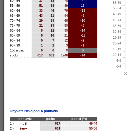
50 - 54
37
33
70
4
55-59
55 - 59
51
38
89
13
50-54
60 - 64
33
46
79
-13
45-49
65 - 69
43
51
94
-8
40-44
70 - 74
29
39
68
-10
75 - 79
21
29
50
-8
35-39
80 - 84
8
22
30
-14
30-34
85 - 89
5
16
21
-11
25-29
90 - 94
5
7
12
-2
20-24
95 - 99
1
2
3
-1
15-19
100 a viac
0
0
0
0
10-14
spolu
617
631
1248
-14
5-9
0-4
80
Obyvateľstvo podľa pohlavia
pohlavie
počet
podiel (%)
1.)
muži
617
49.44
2.)
ženy
631
50.56