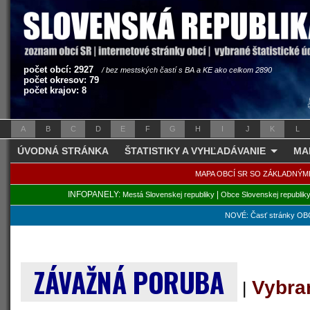
počet obcí: 2927
/ bez mestských častí s BA a KE ako celkom 2890
počet okresov: 79
počet krajov: 8
A
B
C
D
E
F
G
H
I
J
K
L
ÚVODNÁ STRÁNKA
ŠTATISTIKY A VYHĽADÁVANIE
MA
MAPA OBCÍ SR SO ZÁKLADNÝM
INFOPANELY:
|
Mestá Slovenskej republiky
Obce Slovenskej republik
NOVÉ: Časť stránky OBC
ZÁVAŽNÁ PORUBA
Vybra
|