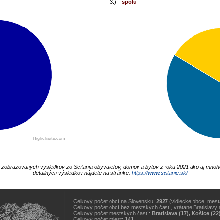
3.)
spolu
Highcharts.com
t zobrazovaných výsledkov zo Sčítania obyvateľov, domov a bytov z roku 2021 ako aj mnoh
detailných výsledkov nájdete na stránke:
https://www.scitanie.sk/
Celkový počet obcí na Slovensku:
2927
(vidiecke obce, mestá
Celkový počet obcí bez mestských častí, vrátane Bratislavy 
Celkový počet mestských častí:
Bratislava (17), Košice (22
Celkový počet miest:
141