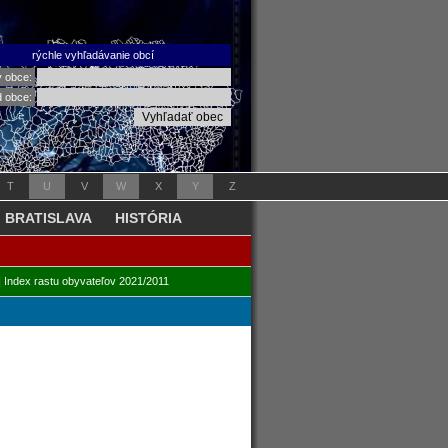
rýchle vyhľadávanie obcí
v obce:
d obce:
T
U
V
W
X
Y
Z
BRATISLAVA
HISTÓRIA
|
Index rastu obyvateľov 2021/2011