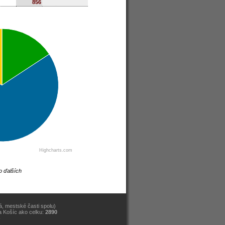
856
Highcharts.com
o ďalších
, mestské časti spolu)
a Košíc ako celku:
2890
)