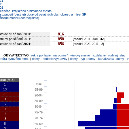
021
11
001
kresného, krajského a hlavného mesta
ostupnosti (cestnej) obce od ostatných obcí okresu a miest SR
áklade modelu cestnej siete)
816
teľov pri sčítaní 2001:
858
teľov pri sčítaní 2011:
[rozdiel 2011-2001:
42
]
856
teľov pri sčítaní
2021
:
[rozdiel 2021-2011:
-2
]
OBYVATEĽSTVO
:
vek a pohlavie
|
národnosť
|
vierovyznanie
|
vzdelanie
|
rodinný stav
ktúra bytového fondu
|
domy - obdobie výstavby
|
domy - typ
|
domy - kanalizácia
|
domy - 
diel (M-Ž)
100+
1
13
95-99
-3
90-94
-1
85-89
17
80-84
-4
75-79
-4
70-74
-3
8
65-69
3