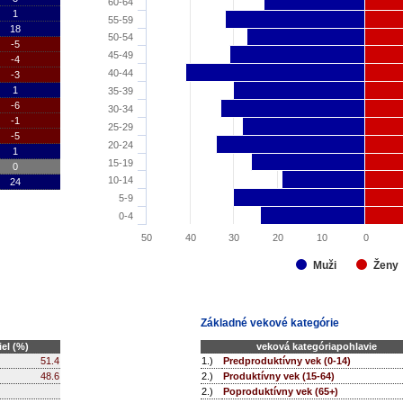
60-64
1
55-59
18
50-54
-5
45-49
-4
40-44
-3
1
35-39
-6
30-34
-1
25-29
-5
20-24
1
15-19
0
10-14
24
5-9
0-4
50
40
30
20
10
0
Ženy
Muži
Základné vekové kategórie
el (%)
veková kategóriapohlavie
51.4
1.)
Predproduktívny vek (0-14)
48.6
2.)
Produktívny vek (15-64)
2.)
Poproduktívny vek (65+)