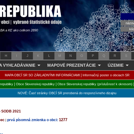
názo
kó
s BA a KE ako celkom 2890
H
I
J
K
L
M
N
O
P
Q
R
S
 A VYHĽADÁVANIE
MAPOVÉ PREZENTÁCIE
ÚZEMIE
|
MAPA OBCÍ SR SO ZÁKLADNÝMI INFORMÁCIAMI
Informačný poster o obciach SR
|
|
republiky
Obce Slovenskej republiky
Obce Slovenskej republiky (príslušnosť k okresom)
NOVÉ: Časť stránky OBCÍ SR prerobená do responzívneho dizajnu
zo SODB 2021
bec
1277
prvá písomná zmienka o obci:
|