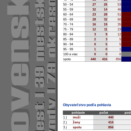
50 - 54
27
26
53
55 - 59
32
14
46
60 - 64
23
28
51
65 - 69
28
32
60
70 - 74
16
19
35
75 - 79
12
11
23
80 - 84
3
9
12
85 - 89
2
3
5
90 - 94
0
5
5
95 - 99
1
0
1
100 a viac
0
0
0
spolu
440
416
856
Obyvateľstvo podľa pohlavia
pohlavie
počet
podi
1.)
muži
440
2.)
ženy
416
3.)
spolu
856