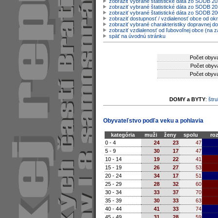
zobraziť vybrané štatistické dáta zo SODB 2
zobraziť vybrané štatistické dáta zo SODB 20
zobraziť vybrané štatistické dáta zo SODB 2
zobraziť dostupnosť / vzdialenosť obce od o
zobraziť vybrané charakteristiky dopravnej d
zobraziť vzdialenosť od ľubovoľnej obce (na z
späť na úvodnú stránku
Počet obyva
Počet obyva
Počet obyva
DOMY a BYTY
:
štru
Obyvateľstvo podľa veku a pohlavia
kategória
muži
ženy
spolu
roz
0 - 4
24
23
47
5 - 9
30
17
47
10 - 14
19
22
41
15 - 19
26
27
53
20 - 24
34
17
51
25 - 29
28
32
60
30 - 34
33
37
70
35 - 39
30
33
63
40 - 44
41
33
74
45 - 49
31
28
59