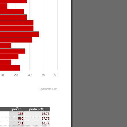
10
20
30
40
50
Highcharts.com
počet
podiel (%)
135
15.77
580
67.76
141
16.47