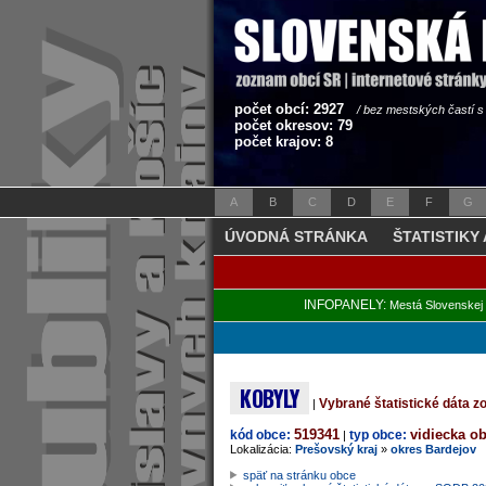
počet obcí: 2927
/ bez mestských častí 
počet okresov: 79
počet krajov: 8
A
B
C
D
E
F
G
ÚVODNÁ STRÁNKA
ŠTATISTIKY
INFOPANELY:
Mestá Slovenskej 
KOBYLY
Vybrané štatistické dáta 
|
519341
vidiecka o
kód obce:
typ obce:
|
Lokalizácia:
Prešovský kraj
»
okres Bardejov
späť na stránku obce