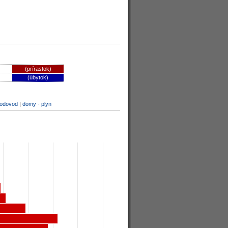
(prírastok)
(úbytok)
vodovod
|
domy - plyn