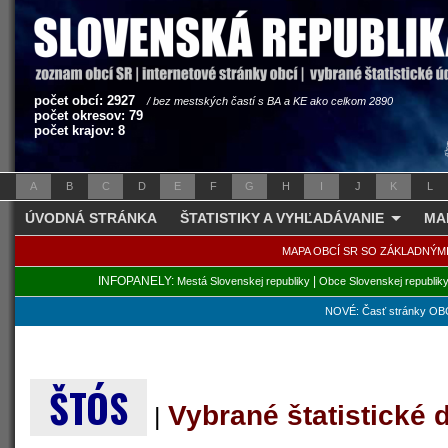
počet obcí: 2927
/ bez mestských častí s BA a KE ako celkom 2890
počet okresov: 79
počet krajov: 8
A
B
C
D
E
F
G
H
I
J
K
L
ÚVODNÁ STRÁNKA
ŠTATISTIKY A VYHĽADÁVANIE
MA
MAPA OBCÍ SR SO ZÁKLADNÝM
INFOPANELY:
|
Mestá Slovenskej republiky
Obce Slovenskej republik
NOVÉ: Časť stránky OBC
ŠTÓS
Vybrané štatistické
|