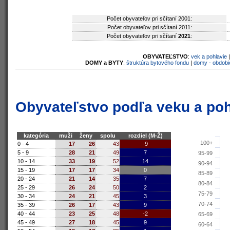
Počet obyvateľov pri sčítaní 2001:
Počet obyvateľov pri sčítaní 2011:
Počet obyvateľov pri sčítaní
2021
:
OBYVATEĽSTVO
:
vek a pohlavie
DOMY a BYTY
:
štruktúra bytového fondu
|
domy - obdobi
Obyvateľstvo podľa veku a poh
kategória
muži
ženy
spolu
rozdiel (M-Ž)
100+
0 - 4
17
26
43
-9
5 - 9
28
21
49
7
95-99
10 - 14
33
19
52
14
90-94
15 - 19
17
17
34
0
85-89
20 - 24
21
14
35
7
80-84
25 - 29
26
24
50
2
75-79
30 - 34
24
21
45
3
70-74
35 - 39
26
17
43
9
40 - 44
23
25
48
-2
65-69
45 - 49
27
18
45
9
60-64