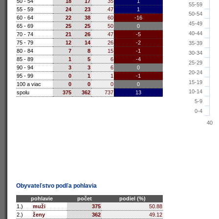
50 - 54
18
17
35
1
55-59
55 - 59
24
23
47
1
50-54
60 - 64
22
38
60
-16
45-49
65 - 69
25
25
50
0
40-44
70 - 74
21
26
47
-5
75 - 79
12
14
26
-2
35-39
80 - 84
7
8
15
-1
30-34
85 - 89
1
5
6
-4
25-29
90 - 94
3
3
6
0
20-24
95 - 99
0
1
1
-1
15-19
100 a viac
0
0
0
0
10-14
spolu
375
362
737
13
5-9
0-4
40
Obyvateľstvo podľa pohlavia
pohlavie
počet
podiel (%)
1.)
muži
375
50.88
2.)
ženy
362
49.12