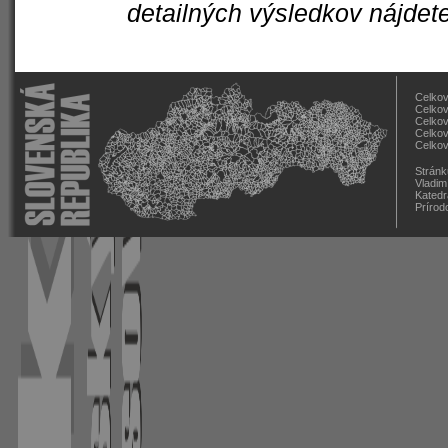
detailných výsledkov nájdet
Celkov
Celkov
Celkov
Celkov
Celkov
Stránk
Vladim
Katedr
Prírod