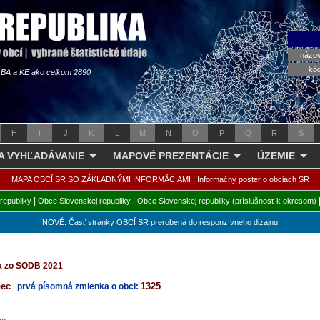
názo
kó
s BA a KE ako celkom 2890
H
I
J
K
L
M
N
O
P
Q
R
S
 A VYHĽADÁVANIE
MAPOVÉ PREZENTÁCIE
ÚZEMIE
|
MAPA OBCÍ SR SO ZÁKLADNÝMI INFORMÁCIAMI
Informačný poster o obciach SR
|
|
republiky
Obce Slovenskej republiky
Obce Slovenskej republiky (príslušnosť k okresom)
NOVÉ: Časť stránky OBCÍ SR prerobená do responzívneho dizajnu
ta zo SODB 2021
bec
1325
prvá písomná zmienka o obci:
|