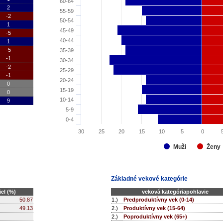
60-64
2
55-59
-2
50-54
1
45-49
-5
40-44
1
-5
35-39
-1
30-34
-2
25-29
-1
20-24
0
15-19
0
10-14
9
5-9
0-4
30
25
20
15
10
5
0
Ženy
Muži
Základné vekové kategórie
el (%)
veková kategóriapohlavie
50.87
1.)
Predproduktívny vek (0-14)
49.13
2.)
Produktívny vek (15-64)
2.)
Poproduktívny vek (65+)