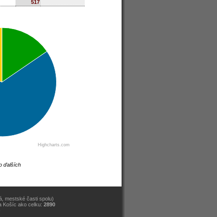
517
Highcharts.com
o ďalších
, mestské časti spolu)
a Košíc ako celku:
2890
)