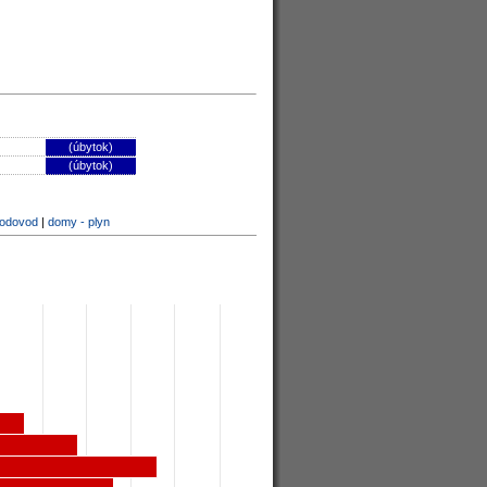
(úbytok)
(úbytok)
vodovod
|
domy - plyn