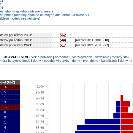
021
11
001
kresného, krajského a hlavného mesta
ostupnosti (cestnej) obce od ostatných obcí okresu a miest SR
áklade modelu cestnej siete)
562
teľov pri sčítaní 2001:
544
teľov pri sčítaní 2011:
[rozdiel 2011-2001:
-18
]
517
teľov pri sčítaní
2021
:
[rozdiel 2021-2011:
-27
]
OBYVATEĽSTVO
:
vek a pohlavie
|
národnosť
|
vierovyznanie
|
vzdelanie
|
rodinný stav
ktúra bytového fondu
|
domy - obdobie výstavby
|
domy - typ
|
domy - kanalizácia
|
domy - 
diel (M-Ž)
100+
-4
5
95-99
1
90-94
3
85-89
-5
80-84
6
75-79
9
70-74
1
4
65-69
1