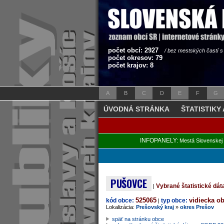
počet obcí: 2927
/ bez mestských častí 
počet okresov: 79
počet krajov: 8
A
B
C
D
E
F
G
ÚVODNÁ STRÁNKA
ŠTATISTIKY
INFOPANELY:
Mestá Slovenskej 
PUŠOVCE
Vybrané štatistické dá
|
525065
vidiecka o
kód obce:
typ obce:
|
Lokalizácia:
Prešovský kraj
»
okres Prešov
späť na stránku obce