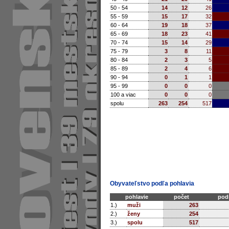
50 - 54
14
12
26
55 - 59
15
17
32
60 - 64
19
18
37
65 - 69
18
23
41
70 - 74
15
14
29
75 - 79
3
8
11
80 - 84
2
3
5
85 - 89
2
4
6
90 - 94
0
1
1
95 - 99
0
0
0
100 a viac
0
0
0
spolu
263
254
517
Obyvateľstvo podľa pohlavia
pohlavie
počet
podi
1.)
muži
263
2.)
ženy
254
3.)
spolu
517