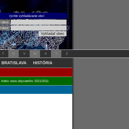
rýchle vyhľadávanie obcí
v obce:
d obce:
T
U
V
W
X
Y
Z
BRATISLAVA
HISTÓRIA
|
Index rastu obyvateľov 2021/2011