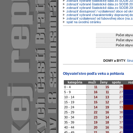
zobraziť vybrané štatistické dáta zo SODB 2
zobraziť vybrané štatistické dáta zo SODB 20
zobraziť vybrané štatistické dáta zo SODB 2
zobraziť dostupnosť / vzdialenosť obce od o
zobraziť vybrané charakteristiky dopravnej d
zobraziť vzdialenosť od ľubovoľnej obce (na z
späť na úvodnú stránku
Počet obyva
Počet obyva
Počet obyva
DOMY a BYTY
:
štru
Obyvateľstvo podľa veku a pohlavia
kategória
muži
ženy
spolu
roz
0 - 4
11
15
26
5 - 9
16
11
27
10 - 14
14
13
27
15 - 19
15
12
27
20 - 24
14
19
33
25 - 29
22
16
38
30 - 34
23
14
37
35 - 39
19
18
37
40 - 44
20
16
36
45 - 49
21
20
41