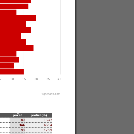
5
10
15
20
25
30
Highcharts.com
počet
podiel (%)
80
15.47
344
66.54
93
17.99