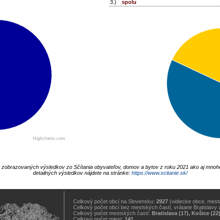
3.)
spolu
Highcharts.com
t zobrazovaných výsledkov zo Sčítania obyvateľov, domov a bytov z roku 2021 ako aj mnoh
detailných výsledkov nájdete na stránke:
https://www.scitanie.sk/
Celkový počet obcí na Slovensku:
2927
(vidiecke obce, mestá
Celkový počet obcí bez mestských častí, vrátane Bratislavy 
Celkový počet mestských častí:
Bratislava (17), Košice (22
Celkový počet miest:
141