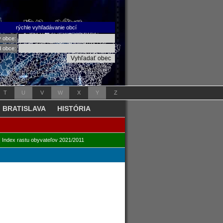
rýchle vyhľadávanie obcí
v obce:
d obce:
T
U
V
W
X
Y
Z
BRATISLAVA
HISTÓRIA
|
Index rastu obyvateľov 2021/2011