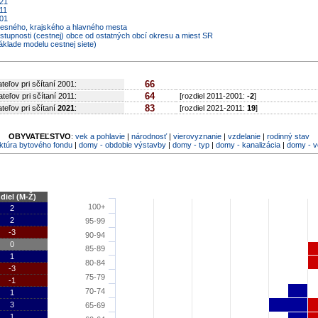
021
11
001
kresného, krajského a hlavného mesta
ostupnosti (cestnej) obce od ostatných obcí okresu a miest SR
áklade modelu cestnej siete)
66
teľov pri sčítaní 2001:
64
teľov pri sčítaní 2011:
[rozdiel 2011-2001:
-2
]
83
teľov pri sčítaní
2021
:
[rozdiel 2021-2011:
19
]
OBYVATEĽSTVO
:
vek a pohlavie
|
národnosť
|
vierovyznanie
|
vzdelanie
|
rodinný stav
ktúra bytového fondu
|
domy - obdobie výstavby
|
domy - typ
|
domy - kanalizácia
|
domy - 
diel (M-Ž)
100+
2
2
95-99
-3
90-94
0
85-89
1
80-84
-3
75-79
-1
70-74
1
3
65-69
1