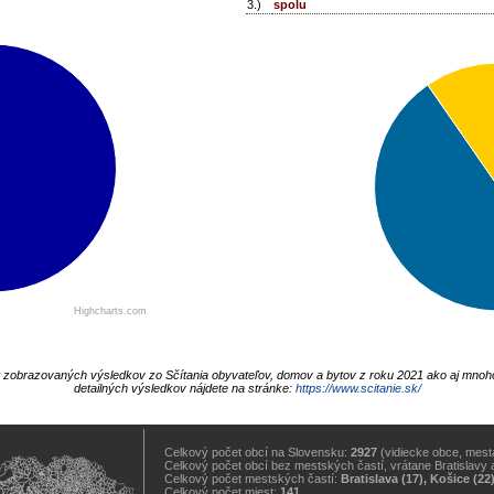
3.)
spolu
Highcharts.com
t zobrazovaných výsledkov zo Sčítania obyvateľov, domov a bytov z roku 2021 ako aj mnoh
detailných výsledkov nájdete na stránke:
https://www.scitanie.sk/
Celkový počet obcí na Slovensku:
2927
(vidiecke obce, mestá
Celkový počet obcí bez mestských častí, vrátane Bratislavy 
Celkový počet mestských častí:
Bratislava (17), Košice (22
Celkový počet miest:
141