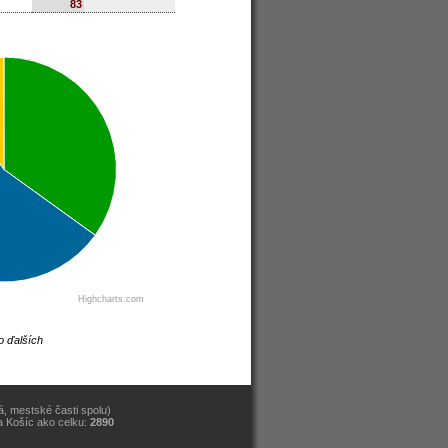
83
Highcharts.com
o ďalších
, mestské časti spolu)
a Košíc ako celku:
2890
)