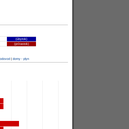
(úbytok)
(prírastok)
vodovod
|
domy - plyn