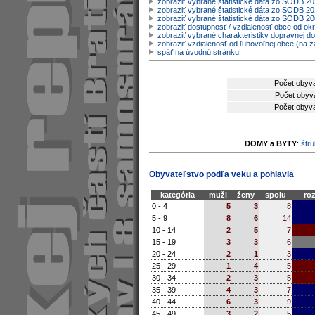
zobraziť vybrané štatistické dáta zo SODB 2
zobraziť vybrané štatistické dáta zo SODB 20
zobraziť vybrané štatistické dáta zo SODB 2
zobraziť dostupnosť / vzdialenosť obce od o
zobraziť vybrané charakteristiky dopravnej d
zobraziť vzdialenosť od ľubovoľnej obce (na z
späť na úvodnú stránku
Počet obyva
Počet obyva
Počet obyva
DOMY a BYTY
:
štru
Obyvateľstvo podľa veku a pohlavia
kategória
muži
ženy
spolu
roz
0 - 4
5
3
8
5 - 9
8
6
14
10 - 14
2
5
7
15 - 19
3
3
6
20 - 24
2
1
3
25 - 29
1
4
5
30 - 34
2
3
5
35 - 39
4
3
7
40 - 44
6
3
9
45 - 49
3
2
5