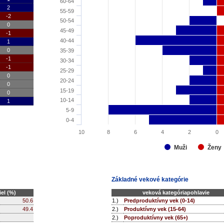
60-64
2
55-59
-2
50-54
0
45-49
-1
40-44
1
0
35-39
-1
30-34
-1
25-29
0
20-24
0
15-19
0
10-14
1
5-9
0-4
10
8
6
4
2
0
Ženy
Muži
Základné vekové kategórie
el (%)
veková kategóriapohlavie
50.6
1.)
Predproduktívny vek (0-14)
49.4
2.)
Produktívny vek (15-64)
2.)
Poproduktívny vek (65+)