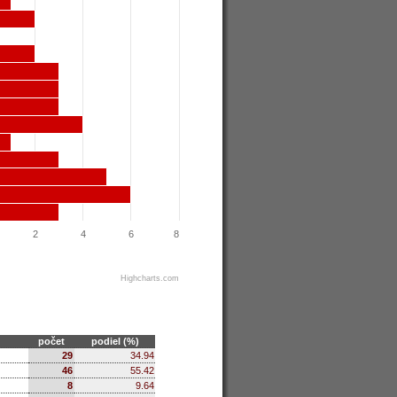
2
4
6
8
Highcharts.com
počet
podiel (%)
29
34.94
46
55.42
8
9.64