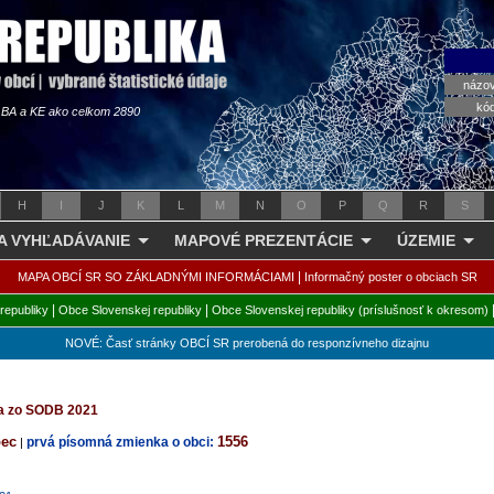
názo
kó
s BA a KE ako celkom 2890
H
I
J
K
L
M
N
O
P
Q
R
S
 A VYHĽADÁVANIE
MAPOVÉ PREZENTÁCIE
ÚZEMIE
|
MAPA OBCÍ SR SO ZÁKLADNÝMI INFORMÁCIAMI
Informačný poster o obciach SR
|
|
republiky
Obce Slovenskej republiky
Obce Slovenskej republiky (príslušnosť k okresom)
NOVÉ: Časť stránky OBCÍ SR prerobená do responzívneho dizajnu
ta zo SODB 2021
bec
1556
prvá písomná zmienka o obci:
|