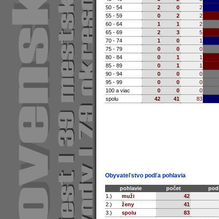
50 - 54
2
0
2
55 - 59
0
2
2
60 - 64
1
1
2
65 - 69
2
3
5
70 - 74
1
0
1
75 - 79
0
0
0
80 - 84
0
1
1
85 - 89
0
1
1
90 - 94
0
0
0
95 - 99
0
0
0
100 a viac
0
0
0
spolu
42
41
83
Obyvateľstvo podľa pohlavia
pohlavie
počet
podi
1.)
muži
42
2.)
ženy
41
3.)
spolu
83