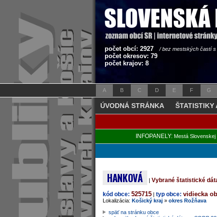
počet obcí: 2927
/ bez mestských častí 
počet okresov: 79
počet krajov: 8
A
B
C
D
E
F
G
ÚVODNÁ STRÁNKA
ŠTATISTIKY
INFOPANELY:
Mestá Slovenskej 
HANKOVÁ
Vybrané štatistické dá
|
525715
vidiecka o
kód obce:
typ obce:
|
Lokalizácia:
Košický kraj
»
okres Rožňava
späť na stránku obce