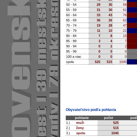
50 - 54
29
30
59
55 - 59
31
30
61
60 - 64
33
43
76
65 - 69
36
26
62
70 - 74
19
28
47
75 - 79
11
10
21
80 - 84
7
8
15
85 - 89
3
4
7
90 - 94
0
2
2
95 - 99
0
0
0
100 a viac
0
0
0
spolu
525
515
1040
Obyvateľstvo podľa pohlavia
pohlavie
počet
podi
1.)
muži
525
2.)
ženy
515
3.)
spolu
1040