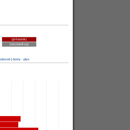
(prírastok)
(nezmenil sa)
vodovod
|
domy - plyn