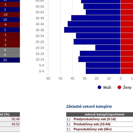
60-64
-1
55-59
1
50-54
-10
45-49
10
40-44
-9
1
35-39
-1
30-34
-1
25-29
-2
20-24
0
15-19
0
10-14
10
5-9
0-4
60
50
40
30
20
10
0
1
Ženy
Muži
Základné vekové kategórie
el (%)
veková kategóriapohlavie
50.48
1.)
Predproduktívny vek (0-14)
49.52
2.)
Produktívny vek (15-64)
2.)
Poproduktívny vek (65+)