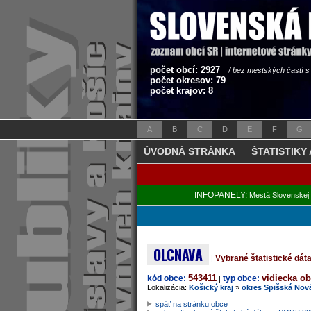
počet obcí: 2927
/ bez mestských častí 
počet okresov: 79
počet krajov: 8
A
B
C
D
E
F
G
ÚVODNÁ STRÁNKA
ŠTATISTIKY
INFOPANELY:
Mestá Slovenskej 
OLCNAVA
Vybrané štatistické dá
|
543411
vidiecka o
kód obce:
typ obce:
|
Lokalizácia:
Košický kraj
»
okres Spišská Nov
späť na stránku obce