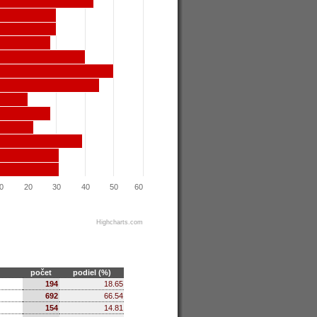
0
20
30
40
50
60
Highcharts.com
počet
podiel (%)
194
18.65
692
66.54
154
14.81