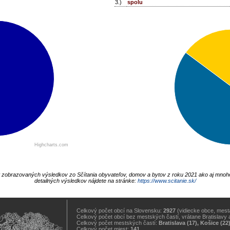
3.)
spolu
Highcharts.com
t zobrazovaných výsledkov zo Sčítania obyvateľov, domov a bytov z roku 2021 ako aj mnoh
detailných výsledkov nájdete na stránke:
https://www.scitanie.sk/
Celkový počet obcí na Slovensku:
2927
(vidiecke obce, mestá
Celkový počet obcí bez mestských častí, vrátane Bratislavy 
Celkový počet mestských častí:
Bratislava (17), Košice (22
Celkový počet miest:
141