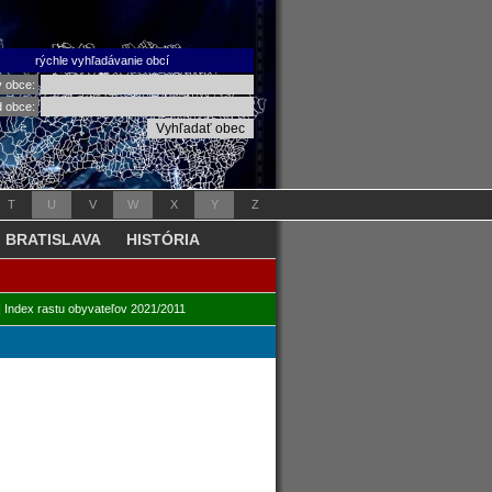
rýchle vyhľadávanie obcí
v obce:
d obce:
T
U
V
W
X
Y
Z
BRATISLAVA
HISTÓRIA
|
Index rastu obyvateľov 2021/2011