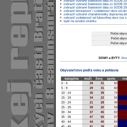
zobraziť vybrané štatistické dáta zo SODB 2
zobraziť vybrané štatistické dáta zo SODB 20
zobraziť vybrané štatistické dáta zo SODB 2
zobraziť dostupnosť / vzdialenosť obce od o
zobraziť vybrané charakteristiky dopravnej d
zobraziť vzdialenosť od ľubovoľnej obce (na z
späť na úvodnú stránku
Počet obyva
Počet obyva
Počet obyva
DOMY a BYTY
:
štru
Obyvateľstvo podľa veku a pohlavia
kategória
muži
ženy
spolu
roz
0 - 4
29
31
60
5 - 9
29
31
60
10 - 14
35
39
74
15 - 19
34
22
56
20 - 24
21
28
49
25 - 29
39
20
59
30 - 34
37
45
82
35 - 39
47
50
97
40 - 44
44
40
84
45 - 49
41
28
69