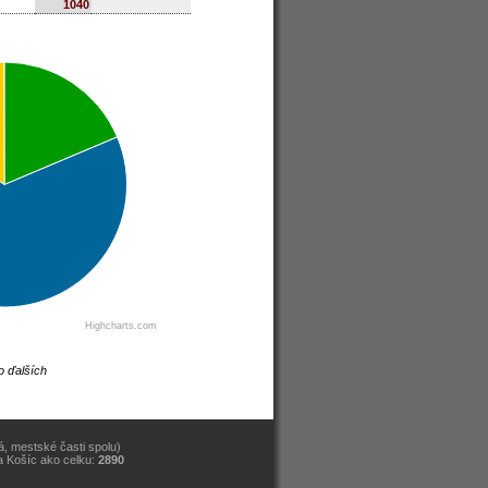
1040
Highcharts.com
o ďalších
, mestské časti spolu)
a Košíc ako celku:
2890
)