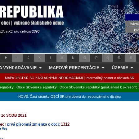
názo
kó
s BA a KE ako celkom 2890
H
I
J
K
L
M
N
O
P
Q
R
S
 A VYHĽADÁVANIE
MAPOVÉ PREZENTÁCIE
ÚZEMIE
|
MAPA OBCÍ SR SO ZÁKLADNÝMI INFORMÁCIAMI
Informačný poster o obciach SR
|
|
republiky
Obce Slovenskej republiky
Obce Slovenskej republiky (príslušnosť k okresom)
NOVÉ: Časť stránky OBCÍ SR prerobená do responzívneho dizajnu
ta zo SODB 2021
bec
1312
prvá písomná zmienka o obci:
|
á Ves