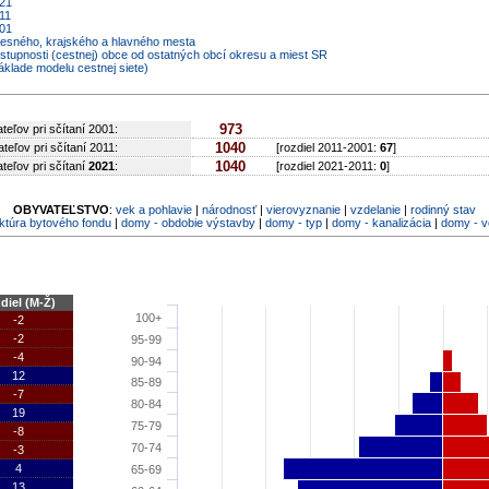
021
11
001
kresného, krajského a hlavného mesta
ostupnosti (cestnej) obce od ostatných obcí okresu a miest SR
áklade modelu cestnej siete)
973
teľov pri sčítaní 2001:
1040
teľov pri sčítaní 2011:
[rozdiel 2011-2001:
67
]
1040
teľov pri sčítaní
2021
:
[rozdiel 2021-2011:
0
]
OBYVATEĽSTVO
:
vek a pohlavie
|
národnosť
|
vierovyznanie
|
vzdelanie
|
rodinný stav
ktúra bytového fondu
|
domy - obdobie výstavby
|
domy - typ
|
domy - kanalizácia
|
domy - 
diel (M-Ž)
100+
-2
-2
95-99
-4
90-94
12
85-89
-7
80-84
19
75-79
-8
70-74
-3
4
65-69
13