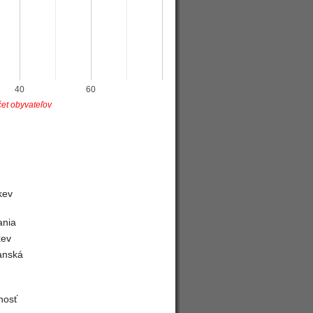
40
60
et obyvateľov
kev
ania
kev
anská
nosť