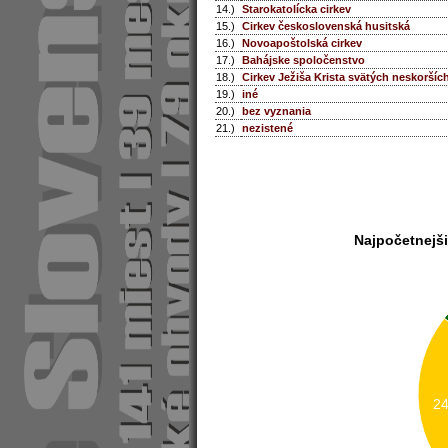
14.)
Starokatolícka cirkev
15.)
Cirkev československá husitská
16.)
Novoapoštolská cirkev
17.)
Bahájske spoločenstvo
18.)
Cirkev Ježiša Krista svätých neskoršíc
19.)
iné
20.)
bez vyznania
21.)
nezistené
Najpočetnejš
2