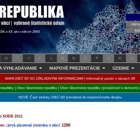
názo
kó
s BA a KE ako celkom 2890
H
I
J
K
L
M
N
O
P
Q
R
S
 A VYHĽADÁVANIE
MAPOVÉ PREZENTÁCIE
ÚZEMIE
|
MAPA OBCÍ SR SO ZÁKLADNÝMI INFORMÁCIAMI
Informačný poster o obciach SR
|
|
republiky
Obce Slovenskej republiky
Obce Slovenskej republiky (príslušnosť k okresom)
NOVÉ: Časť stránky OBCÍ SR prerobená do responzívneho dizajnu
 zo SODB 2011
bec
1288
prvá písomná zmienka o obci:
|