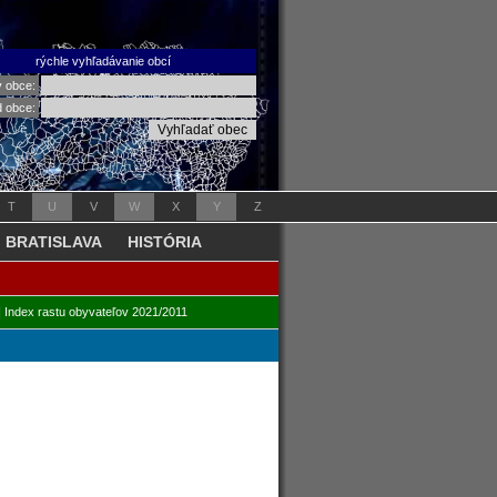
rýchle vyhľadávanie obcí
v obce:
d obce:
T
U
V
W
X
Y
Z
BRATISLAVA
HISTÓRIA
|
Index rastu obyvateľov 2021/2011