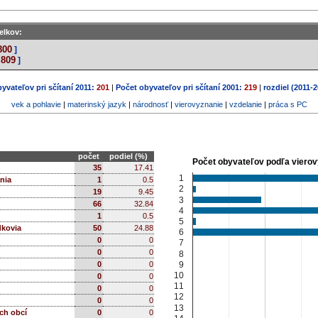
elkov:
800
]
809
]
yvateľov pri sčítaní 2011:
201
|
Počet obyvateľov pri sčítaní 2001:
219
|
rozdiel (2011-2
vek a pohlavie
|
materinský jazyk
|
národnosť
|
vierovyznanie
|
vzdelanie
|
práca s PC
počet
podiel (%)
Počet obyvateľov podľa viero
35
17.41
1
nia
1
0.5
2
19
9.45
3
66
32.84
4
1
0.5
5
dkovia
50
24.88
6
0
0
7
0
0
8
9
0
0
10
0
0
11
0
0
12
0
0
13
ch obcí
0
0