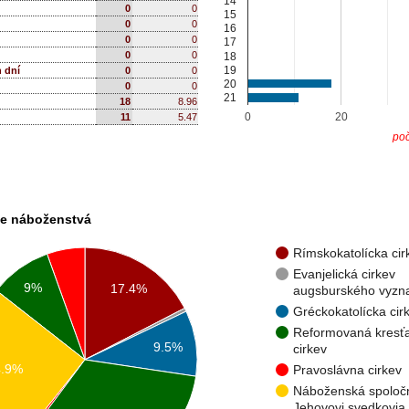
14
0
0
15
0
0
16
0
0
17
0
0
18
19
h dní
0
0
20
0
0
21
18
8.96
0
20
11
5.47
poč
ie náboženstvá
Rímskokatolícka cir
Evanjelická cirkev
9%
17.4%
augsburského vyzn
Gréckokatolícka cir
Reformovaná kresť
9.5%
cirkev
4.9%
Pravoslávna cirkev
Náboženská spoloč
Jehovovi svedkovia