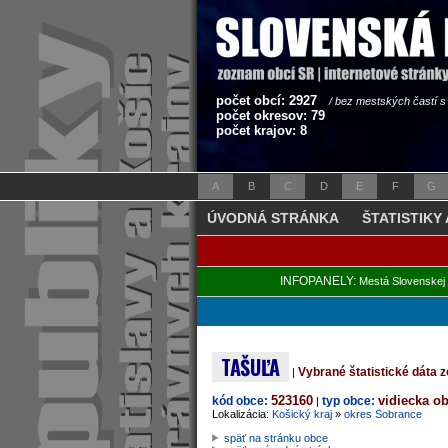
počet obcí: 2927
/ bez mestských častí 
počet okresov: 79
počet krajov: 8
A
B
C
D
E
F
G
ÚVODNÁ STRÁNKA
ŠTATISTIKY
INFOPANELY:
Mestá Slovenskej 
TAŠUĽA
Vybrané štatistické dáta
|
523160
vidiecka o
kód obce:
typ obce:
|
Lokalizácia:
Košický kraj
»
okres Sobrance
späť na stránku obce