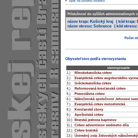
späť na úvodnú stránku
Príslušnosť do vyšších administratívnych c
Košický kraj
názov kraja:
[ kód kraja:
Sobrance
názov okresu:
[ kód okresu:
Počet ob
Obyvateľstvo podľa vierovyznania
vierovyznanie
1.)
Rímskokatolícka cirkev
2.)
Evanjelická cirkev augsburského vyzna
3.)
Gréckokatolícka cirkev
4.)
Reformovaná kresťanská cirkev
5.)
Pravoslávna cirkev
6.)
Náboženská spoločnosť Jehovovi sve
7.)
Evanjelická cirkev metodistická
8.)
Kresťanské zbory
9.)
Apoštolská cirkev
10.)
Bratská jednota baptistov
11.)
Cirkev adventistov siedmeho dňa
12.)
Cirkev bratská
13.)
Ústredný zväz židovských náboženský