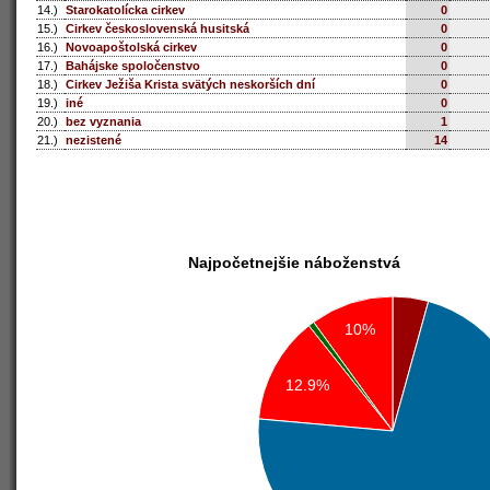
14.)
Starokatolícka cirkev
0
15.)
Cirkev československá husitská
0
16.)
Novoapoštolská cirkev
0
17.)
Bahájske spoločenstvo
0
18.)
Cirkev Ježiša Krista svätých neskorších dní
0
19.)
iné
0
20.)
bez vyznania
1
21.)
nezistené
14
Najpočetnejšie náboženstvá
10%
12.9%