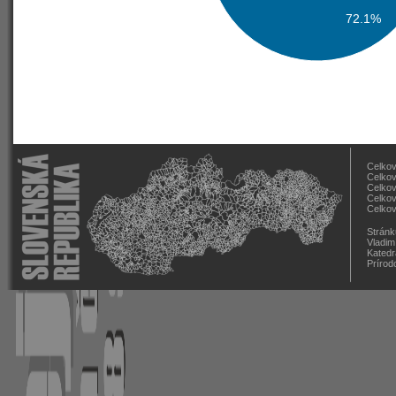
72.1%
Celkov
Celkov
Celkov
Celkov
Celkov
Stránk
Vladim
Katedr
Prírod