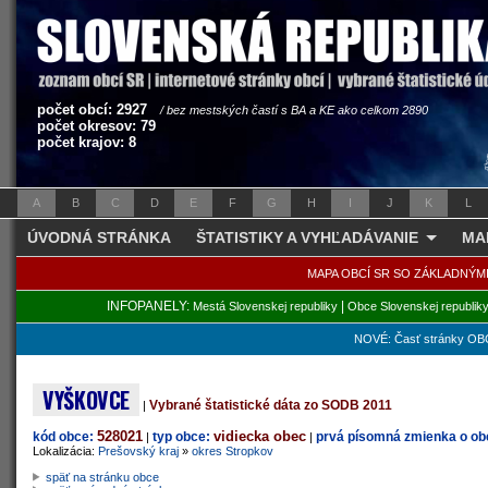
počet obcí: 2927
/ bez mestských častí s BA a KE ako celkom 2890
počet okresov: 79
počet krajov: 8
A
B
C
D
E
F
G
H
I
J
K
L
ÚVODNÁ STRÁNKA
ŠTATISTIKY A VYHĽADÁVANIE
MA
MAPA OBCÍ SR SO ZÁKLADNÝM
INFOPANELY:
|
Mestá Slovenskej republiky
Obce Slovenskej republik
NOVÉ: Časť stránky OBC
VYŠKOVCE
Vybrané štatistické dáta zo SODB 2011
|
528021
vidiecka obec
kód obce:
typ obce:
prvá písomná zmienka o obc
|
|
Lokalizácia:
Prešovský kraj
»
okres Stropkov
späť na stránku obce