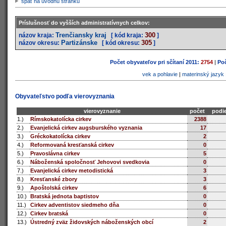
späť na úvodnú stránku
Príslušnosť do vyšších administratívnych celkov:
Trenčiansky kraj
300
názov kraja:
[ kód kraja:
]
Partizánske
305
názov okresu:
[ kód okresu:
]
Počet obyvateľov pri sčítaní 2011:
2754
|
Poč
vek a pohlavie
|
materinský jazyk
Obyvateľstvo podľa vierovyznania
vierovyznanie
počet
podie
1.)
Rímskokatolícka cirkev
2388
2.)
Evanjelická cirkev augsburského vyznania
17
3.)
Gréckokatolícka cirkev
2
4.)
Reformovaná kresťanská cirkev
0
5.)
Pravoslávna cirkev
5
6.)
Náboženská spoločnosť Jehovovi svedkovia
0
7.)
Evanjelická cirkev metodistická
3
8.)
Kresťanské zbory
3
9.)
Apoštolská cirkev
6
10.)
Bratská jednota baptistov
0
11.)
Cirkev adventistov siedmeho dňa
0
12.)
Cirkev bratská
0
13.)
Ústredný zväz židovských náboženských obcí
2