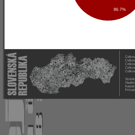
86.7%
Celkov
Celkov
Celkov
Celkov
Celkov
Stránk
Vladim
Katedr
Prírod