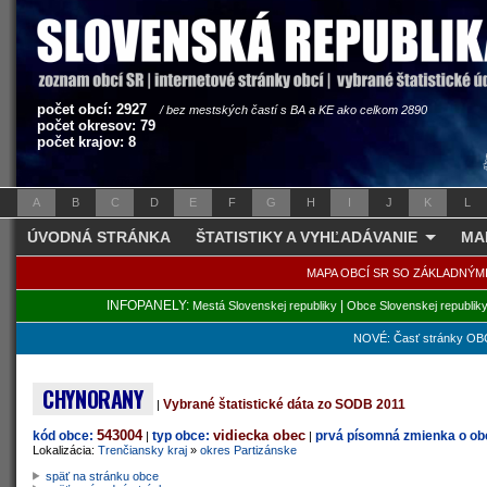
počet obcí: 2927
/ bez mestských častí s BA a KE ako celkom 2890
počet okresov: 79
počet krajov: 8
A
B
C
D
E
F
G
H
I
J
K
L
ÚVODNÁ STRÁNKA
ŠTATISTIKY A VYHĽADÁVANIE
MA
MAPA OBCÍ SR SO ZÁKLADNÝM
INFOPANELY:
|
Mestá Slovenskej republiky
Obce Slovenskej republik
NOVÉ: Časť stránky OBC
CHYNORANY
Vybrané štatistické dáta zo SODB 2011
|
543004
vidiecka obec
kód obce:
typ obce:
prvá písomná zmienka o obc
|
|
Lokalizácia:
Trenčiansky kraj
»
okres Partizánske
späť na stránku obce