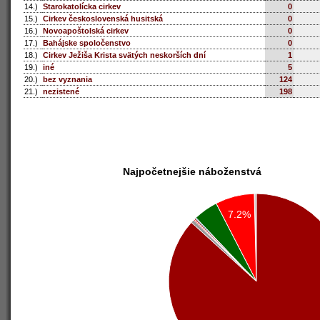
14.)
Starokatolícka cirkev
0
15.)
Cirkev československá husitská
0
16.)
Novoapoštolská cirkev
0
17.)
Bahájske spoločenstvo
0
18.)
Cirkev Ježiša Krista svätých neskorších dní
1
19.)
iné
5
20.)
bez vyznania
124
21.)
nezistené
198
Najpočetnejšie náboženstvá
7.2%