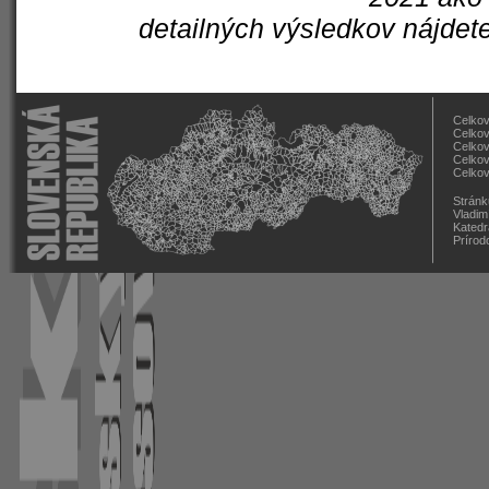
detailných výsledkov nájdet
Celkov
Celkov
Celkov
Celkov
Celkov
Stránk
Vladim
Katedr
Prírod