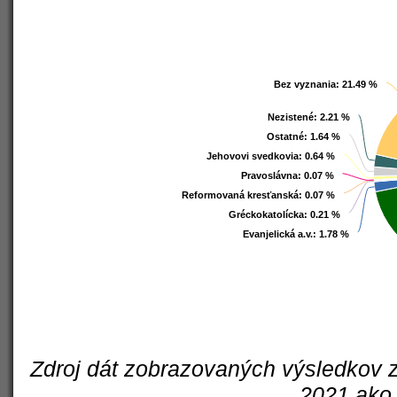
Bez vyznania
Bez vyznania
: 21.49 %
: 21.49 %
Nezistené
Nezistené
: 2.21 %
: 2.21 %
Ostatné
Ostatné
: 1.64 %
: 1.64 %
Jehovovi svedkovia
Jehovovi svedkovia
: 0.64 %
: 0.64 %
Pravoslávna
Pravoslávna
: 0.07 %
: 0.07 %
Reformovaná kresťanská
Reformovaná kresťanská
: 0.07 %
: 0.07 %
Gréckokatolícka
Gréckokatolícka
: 0.21 %
: 0.21 %
Evanjelická a.v.
Evanjelická a.v.
: 1.78 %
: 1.78 %
Zdroj dát zobrazovaných výsledkov z
2021 ako 