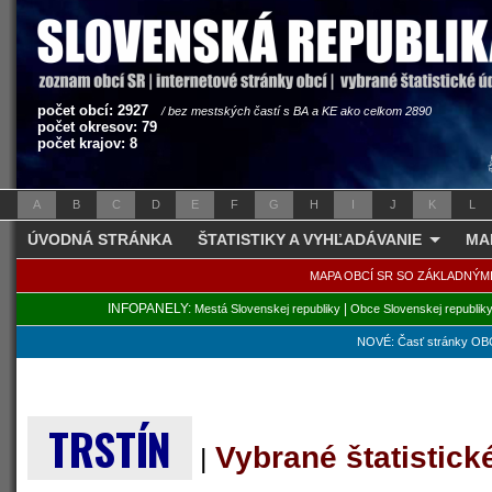
počet obcí: 2927
/ bez mestských častí s BA a KE ako celkom 2890
počet okresov: 79
počet krajov: 8
A
B
C
D
E
F
G
H
I
J
K
L
ÚVODNÁ STRÁNKA
ŠTATISTIKY A VYHĽADÁVANIE
MA
MAPA OBCÍ SR SO ZÁKLADNÝM
INFOPANELY:
|
Mestá Slovenskej republiky
Obce Slovenskej republik
NOVÉ: Časť stránky OBC
TRSTÍN
Vybrané štatistic
|