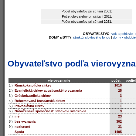
Počet obyvateľov pri sčítaní 2001:
Počet obyvateľov pri sčítaní 2011:
Počet obyvateľov pri sčítaní
2021
:
OBYVATEĽSTVO
:
vek a pohlavie
|
DOMY a BYTY
:
štruktúra bytového fondu
|
domy - obdobie
Obyvateľstvo podľa vierovyzna
vierovyznanie
počet
podiel
1.)
Rímskokatolícka cirkev
1010
2.)
Evanjelická cirkev augsburského vyznania
25
3.)
Gréckokatolícka cirkev
3
4.)
Reformovaná kresťanská cirkev
1
5.)
Pravoslávna cirkev
1
6.)
Náboženská spoločnosť Jehovovi svedkovia
9
7.)
iné
23
8.)
bez vyznania
302
9.)
nezistené
31
Spolu
1405