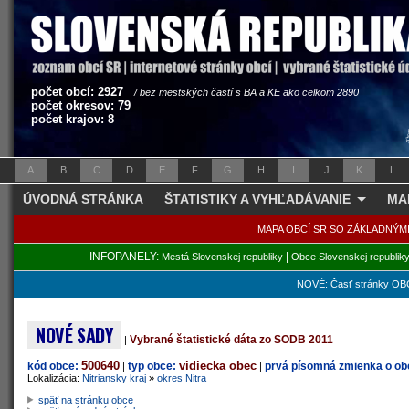
počet obcí: 2927
/ bez mestských častí s BA a KE ako celkom 2890
počet okresov: 79
počet krajov: 8
A
B
C
D
E
F
G
H
I
J
K
L
ÚVODNÁ STRÁNKA
ŠTATISTIKY A VYHĽADÁVANIE
MA
MAPA OBCÍ SR SO ZÁKLADNÝM
INFOPANELY:
|
Mestá Slovenskej republiky
Obce Slovenskej republik
NOVÉ: Časť stránky OBC
NOVÉ SADY
Vybrané štatistické dáta zo SODB 2011
|
500640
vidiecka obec
kód obce:
typ obce:
prvá písomná zmienka o obc
|
|
Lokalizácia:
Nitriansky kraj
»
okres Nitra
späť na stránku obce