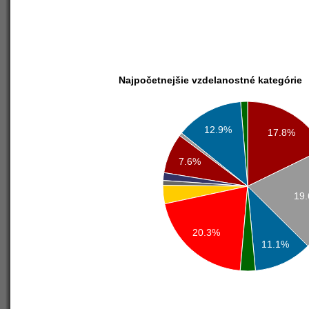
Najpočetnejšie vzdelanostné kategórie
12.9%
17.8%
7.6%
19
20.3%
11.1%