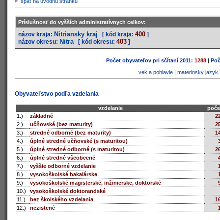
späť na úvodnú stránku
Príslušnosť do vyšších administratívnych celkov:
Nitriansky kraj
400
názov kraja:
[ kód kraja:
]
Nitra
403
názov okresu:
[ kód okresu:
]
Počet obyvateľov pri sčítaní 2011:
1288
|
Poč
vek a pohlavie
|
materinský jazyk
Obyvateľstvo podľa vzdelania
vzdelanie
poče
1.)
základné
2
2.)
učňovské (bez maturity)
2
3.)
stredné odborné (bez maturity)
1
4.)
úplné stredné učňovské (s maturitou)
5.)
úplné stredné odborné (s maturitou)
2
6.)
úplné stredné všeobecné
7.)
vyššie odborné vzdelanie
8.)
vysokoškolské bakalárske
9.)
vysokoškolské magisterské, inžinierske, doktorské
10.)
vysokoškolské doktorandské
11.)
bez školského vzdelania
1
12.)
nezistené