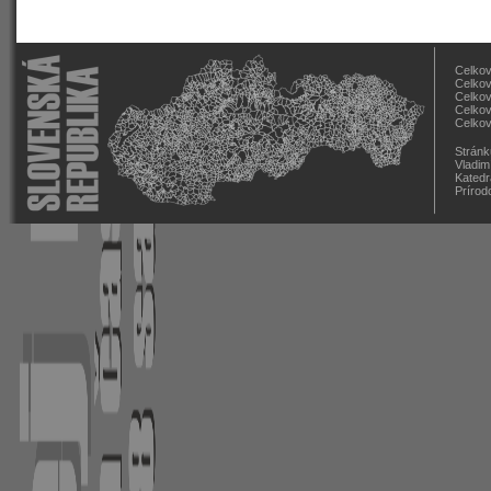
Celkov
Celkov
Celkov
Celkov
Celkov
Stránk
Vladim
Katedr
Prírod