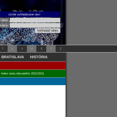
rýchle vyhľadávanie obcí
v obce:
d obce:
T
U
V
W
X
Y
Z
BRATISLAVA
HISTÓRIA
|
Index rastu obyvateľov 2021/2011