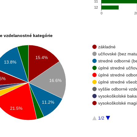
11
12
0
2
e vzdelanostné kategórie
základné
učňovské (bez matur
15.4%
stredné odborné (
13.8%
úplné stredné učňo
úplné stredné odbo
.5%
16.6%
úplné stredné všeo
vyššie odborné vzde
vysokoškolské baka
11.2%
vysokoškolské mag
21.5%
1/2