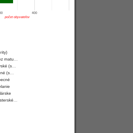
00
400
počet obyvateľov
ity)
bez matu…
vské (s…
rné (s…
becné
lanie
lárske
isterské…