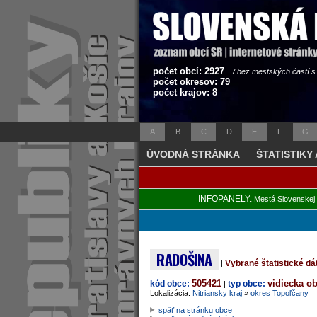
počet obcí: 2927
/ bez mestských častí 
počet okresov: 79
počet krajov: 8
A
B
C
D
E
F
G
ÚVODNÁ STRÁNKA
ŠTATISTIKY
INFOPANELY:
Mestá Slovenskej 
RADOŠINA
Vybrané štatistické d
|
505421
vidiecka o
kód obce:
typ obce:
|
Lokalizácia:
Nitriansky kraj
»
okres Topoľčany
späť na stránku obce