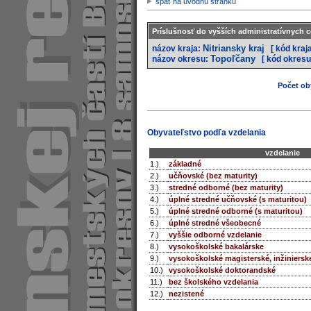
späť na úvodnú stránku
Príslušnosť do vyšších administratívnych c
Nitriansky kraj
názov kraja:
[ kód kraj
Topoľčany
názov okresu:
[ kód okresu
Počet oby
Obyvateľstvo podľa vzdelania
vzdelanie
1.)
základné
2.)
učňovské (bez maturity)
3.)
stredné odborné (bez maturity)
4.)
úplné stredné učňovské (s maturitou)
5.)
úplné stredné odborné (s maturitou)
6.)
úplné stredné všeobecné
7.)
vyššie odborné vzdelanie
8.)
vysokoškolské bakalárske
9.)
vysokoškolské magisterské, inžiniersk
10.)
vysokoškolské doktorandské
11.)
bez školského vzdelania
12.)
nezistené