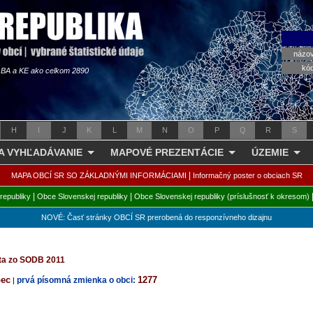
názo
kó
s BA a KE ako celkom 2890
H
I
J
K
L
M
N
O
P
Q
R
S
 A VYHĽADÁVANIE
MAPOVÉ PREZENTÁCIE
ÚZEMIE
|
MAPA OBCÍ SR SO ZÁKLADNÝMI INFORMÁCIAMI
Informačný poster o obciach SR
|
|
republiky
Obce Slovenskej republiky
Obce Slovenskej republiky (príslušnosť k okresom)
NOVÉ: Časť stránky OBCÍ SR prerobená do responzívneho dizajnu
áta zo SODB 2011
bec
1277
prvá písomná zmienka o obci:
|