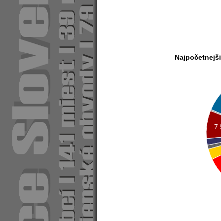
Najpočetnejši
7