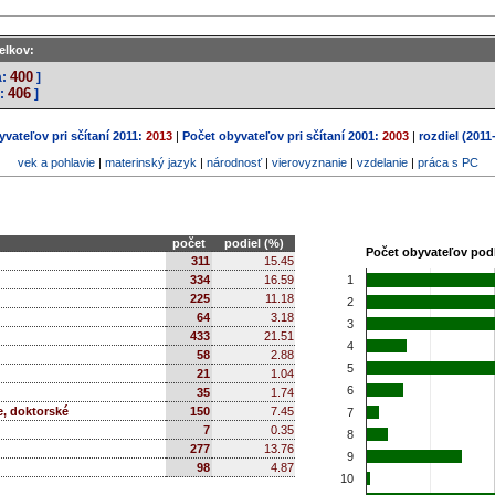
elkov:
400
a:
]
406
:
]
vateľov pri sčítaní 2011:
2013
|
Počet obyvateľov pri sčítaní 2001:
2003
|
rozdiel (2011
vek a pohlavie
|
materinský jazyk
|
národnosť
|
vierovyznanie
|
vzdelanie
|
práca s PC
počet
podiel (%)
Počet obyvateľov pod
311
15.45
334
16.59
1
225
11.18
2
64
3.18
3
433
21.51
4
58
2.88
5
21
1.04
6
35
1.74
e, doktorské
150
7.45
7
7
0.35
8
277
13.76
9
98
4.87
10