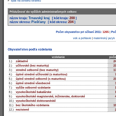
späť na úvodnú stránku
Príslušnosť do vyšších administratívnych celkov:
Trnavský kraj
200
názov kraja:
[ kód kraja:
]
Piešťany
204
názov okresu:
[ kód okresu:
]
Počet obyvateľov pri sčítaní 2011:
1265
|
Poč
vek a pohlavie
|
materinský jazyk
Obyvateľstvo podľa vzdelania
vzdelanie
poče
1.)
základné
2
2.)
učňovské (bez maturity)
2
3.)
stredné odborné (bez maturity)
1
4.)
úplné stredné učňovské (s maturitou)
5.)
úplné stredné odborné (s maturitou)
2
6.)
úplné stredné všeobecné
7.)
vyššie odborné vzdelanie
8.)
vysokoškolské bakalárske
9.)
vysokoškolské magisterské, inžinierske, doktorské
10.)
vysokoškolské doktorandské
11.)
bez školského vzdelania
1
12.)
nezistené