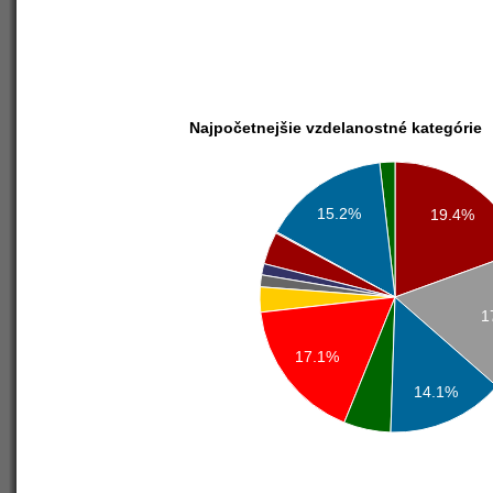
Najpočetnejšie vzdelanostné kategórie
15.2%
19.4%
1
17.1%
14.1%