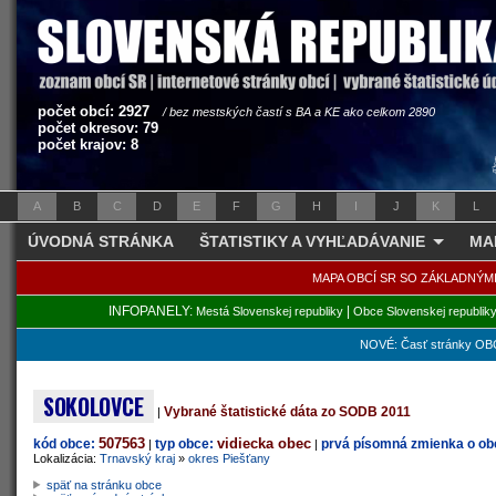
počet obcí: 2927
/ bez mestských častí s BA a KE ako celkom 2890
počet okresov: 79
počet krajov: 8
A
B
C
D
E
F
G
H
I
J
K
L
ÚVODNÁ STRÁNKA
ŠTATISTIKY A VYHĽADÁVANIE
MA
MAPA OBCÍ SR SO ZÁKLADNÝM
INFOPANELY:
|
Mestá Slovenskej republiky
Obce Slovenskej republik
NOVÉ: Časť stránky OBC
SOKOLOVCE
Vybrané štatistické dáta zo SODB 2011
|
507563
vidiecka obec
kód obce:
typ obce:
prvá písomná zmienka o obc
|
|
Lokalizácia:
Trnavský kraj
»
okres Piešťany
späť na stránku obce