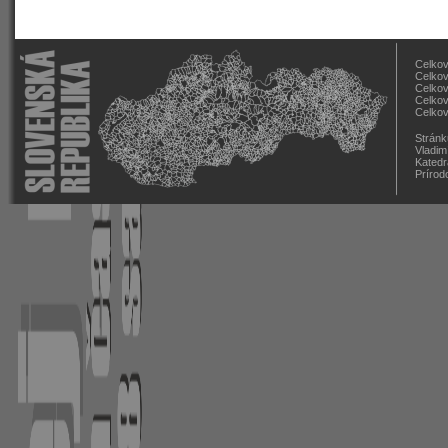
Celkov
Celkov
Celkov
Celkov
Celkov
Stránk
Vladim
Katedr
Prírod