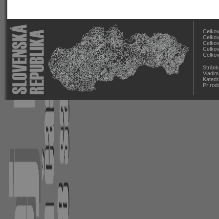
Celkov
Celkov
Celkov
Celkov
Celkov
Stránk
Vladim
Katedr
Prírod