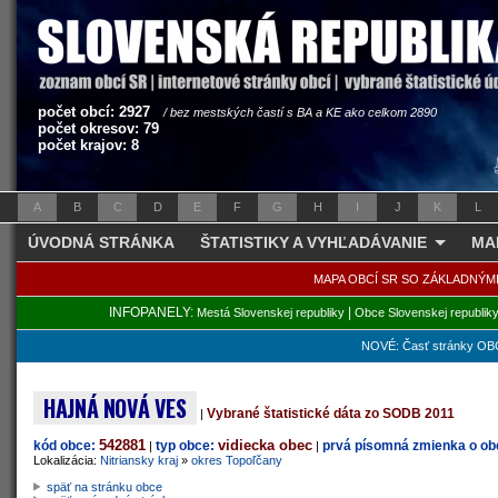
počet obcí: 2927
/ bez mestských častí s BA a KE ako celkom 2890
počet okresov: 79
počet krajov: 8
A
B
C
D
E
F
G
H
I
J
K
L
ÚVODNÁ STRÁNKA
ŠTATISTIKY A VYHĽADÁVANIE
MA
MAPA OBCÍ SR SO ZÁKLADNÝM
INFOPANELY:
|
Mestá Slovenskej republiky
Obce Slovenskej republik
NOVÉ: Časť stránky OBC
HAJNÁ NOVÁ VES
Vybrané štatistické dáta zo SODB 2011
|
542881
vidiecka obec
kód obce:
typ obce:
prvá písomná zmienka o obc
|
|
Lokalizácia:
Nitriansky kraj
»
okres Topoľčany
späť na stránku obce