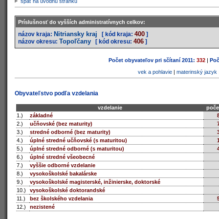
späť na úvodnú stránku
Príslušnosť do vyšších administratívnych celkov:
Nitriansky kraj
400
názov kraja:
[ kód kraja:
]
Topoľčany
406
názov okresu:
[ kód okresu:
]
Počet obyvateľov pri sčítaní 2011:
332
|
Poč
vek a pohlavie
|
materinský jazyk
Obyvateľstvo podľa vzdelania
vzdelanie
poče
1.)
základné
2.)
učňovské (bez maturity)
3.)
stredné odborné (bez maturity)
4.)
úplné stredné učňovské (s maturitou)
5.)
úplné stredné odborné (s maturitou)
6.)
úplné stredné všeobecné
7.)
vyššie odborné vzdelanie
8.)
vysokoškolské bakalárske
9.)
vysokoškolské magisterské, inžinierske, doktorské
10.)
vysokoškolské doktorandské
11.)
bez školského vzdelania
12.)
nezistené