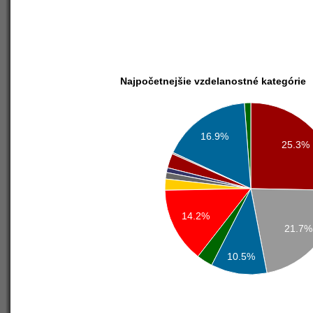
Najpočetnejšie vzdelanostné kategórie
16.9%
25.3%
14.2%
21.7%
10.5%