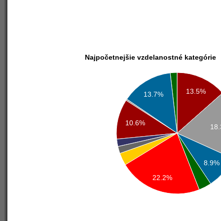
Najpočetnejšie vzdelanostné kategórie
13.5%
13.7%
10.6%
18
8.9%
22.2%