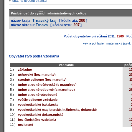
späť na úvodnú stránku
Príslušnosť do vyšších administratívnych celkov:
Trnavský kraj
200
názov kraja:
[ kód kraja:
]
Trnava
207
názov okresu:
[ kód okresu:
]
Počet obyvateľov pri sčítaní 2011:
1269
|
Poč
vek a pohlavie
|
materinský jazyk
Obyvateľstvo podľa vzdelania
vzdelanie
poče
1.)
základné
1
2.)
učňovské (bez maturity)
2
3.)
stredné odborné (bez maturity)
1
4.)
úplné stredné učňovské (s maturitou)
5.)
úplné stredné odborné (s maturitou)
2
6.)
úplné stredné všeobecné
7.)
vyššie odborné vzdelanie
8.)
vysokoškolské bakalárske
9.)
vysokoškolské magisterské, inžinierske, doktorské
1
10.)
vysokoškolské doktorandské
11.)
bez školského vzdelania
1
12.)
nezistené