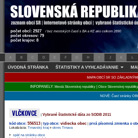
počet obcí: 2927
/ bez mestských častí s BA a KE ako celkom 2890
počet okresov: 79
počet krajov: 8
A
B
C
D
E
F
G
H
I
J
K
L
ÚVODNÁ STRÁNKA
ŠTATISTIKY A VYHĽADÁVANIE
MA
MAPA OBCÍ SR SO ZÁKLADNÝM
INFOPANELY:
|
Mestá Slovenskej republiky
Obce Slovenskej republik
NOVÉ: Časť stránky OBC
VLČKOVCE
Vybrané štatistické dáta zo SODB 2011
|
556513
vidiecka obec
kód obce:
typ obce:
prvá písomná zmienka o obc
|
|
Lokalizácia:
Trnavský kraj
»
okres Trnava
späť na stránku obce