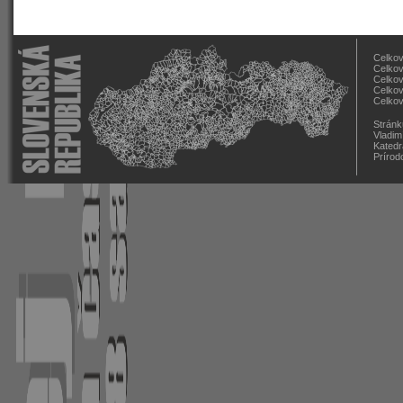
Celkov
Celkov
Celkov
Celkov
Celkov
Stránk
Vladim
Katedr
Prírod