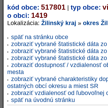
517801
v
kód obce:
typ obce:
|
1419
o obci:
Lokalizácia:
Žilinský kraj
»
okres Ži
späť na stránku obce
zobraziť vybrané štatistické dáta 
zobraziť vybrané štatistické dáta 
zobraziť vybrané štatistické dáta 
zobraziť dostupnosť / vzdialenosť 
mesta
zobraziť vybrané charakteristiky do
ostatných obcí okresu a miest SR
zobraziť vzdialenosť od ľubovoľnej 
späť na úvodnú stránku