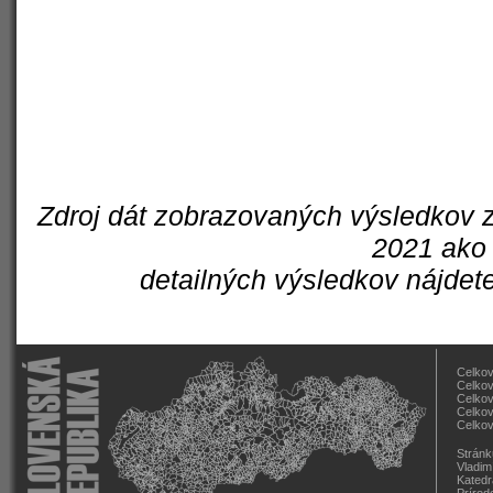
Zdroj dát zobrazovaných výsledkov z
2021 ako 
detailných výsledkov nájdet
Celkov
Celkov
Celkov
Celkov
Celkov
Stránk
Vladim
Katedr