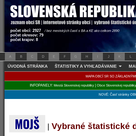
počet obcí: 2927
/ bez mestských častí s BA a KE ako celkom 2890
počet okresov: 79
počet krajov: 8
A
B
C
D
E
F
G
H
I
J
K
L
ÚVODNÁ STRÁNKA
ŠTATISTIKY A VYHĽADÁVANIE
MA
MAPA OBCÍ SR SO ZÁKLADNÝM
INFOPANELY:
|
Mestá Slovenskej republiky
Obce Slovenskej republik
NOVÉ: Časť stránky OBC
MOJŠ
Vybrané štatistické
|