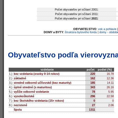
Počet obyvateľov pri sčítaní 2001:
Počet obyvateľov pri sčítaní 2011:
Počet obyvateľov pri sčítaní
2021
:
OBYVATEĽSTVO
:
vek a pohlavie
DOMY a BYTY
:
štruktúra bytového fondu
|
domy - obdobi
Obyvateľstvo podľa vierovyzn
vzdelanie
počet
podiel (%)
1.)
bez vzdelania (osoby 0-14 rokov)
220
16.78
2.)
základné
162
12.36
3.)
stredné odborné učňovské (bez maturity)
185
14.11
4.)
úplné stredné (s maturitou)
343
26.16
5.)
vyššie odborné vzdelanie
78
5.95
6.)
vysokoškolské
296
22.58
7.)
bez školského vzdelania (15+ rokov)
0
0
8.)
nezistené
27
2.06
Spolu
1311