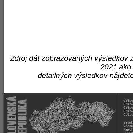
Zdroj dát zobrazovaných výsledkov z
2021 ako 
detailných výsledkov nájdet
Celkov
Celkov
Celkov
Celkov
Celkov
Stránk
Vladim
Katedr