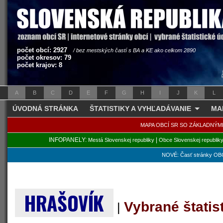
počet obcí: 2927
/ bez mestských častí s BA a KE ako celkom 2890
počet okresov: 79
počet krajov: 8
A
B
C
D
E
F
G
H
I
J
K
L
ÚVODNÁ STRÁNKA
ŠTATISTIKY A VYHĽADÁVANIE
MA
MAPA OBCÍ SR SO ZÁKLADNÝM
INFOPANELY:
|
Mestá Slovenskej republiky
Obce Slovenskej republik
NOVÉ: Časť stránky OBC
HRAŠOVÍK
Vybrané štatis
|