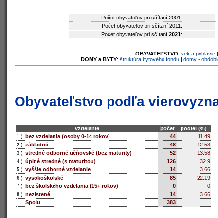
Počet obyvateľov pri sčítaní 2001:
Počet obyvateľov pri sčítaní 2011:
Počet obyvateľov pri sčítaní
2021
:
OBYVATEĽSTVO
:
vek a pohlavie
DOMY a BYTY
:
štruktúra bytového fondu
|
domy - obdobi
Obyvateľstvo podľa vierovyzn
vzdelanie
počet
podiel (%)
1.)
bez vzdelania (osoby 0-14 rokov)
44
11.49
2.)
základné
48
12.53
3.)
stredné odborné učňovské (bez maturity)
52
13.58
4.)
úplné stredné (s maturitou)
126
32.9
5.)
vyššie odborné vzdelanie
14
3.66
6.)
vysokoškolské
85
22.19
7.)
bez školského vzdelania (15+ rokov)
0
0
8.)
nezistené
14
3.66
Spolu
383