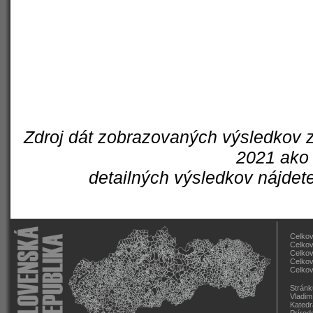
Zdroj dát zobrazovaných výsledkov z
2021 ako 
detailných výsledkov nájdet
Celkov
Celkov
Celkov
Celkov
Celkov
Stránk
Vladim
Katedr