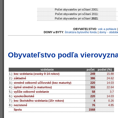
Počet obyvateľov pri sčítaní 2001:
Počet obyvateľov pri sčítaní 2011:
Počet obyvateľov pri sčítaní
2021
:
OBYVATEĽSTVO
:
vek a pohlavie
DOMY a BYTY
:
štruktúra bytového fondu
|
domy - obdobi
Obyvateľstvo podľa vierovyzn
vzdelanie
počet
podiel (%)
1.)
bez vzdelania (osoby 0-14 rokov)
249
15.88
2.)
základné
386
24.62
3.)
stredné odborné učňovské (bez maturity)
220
14.03
4.)
úplné stredné (s maturitou)
355
22.64
5.)
vyššie odborné vzdelanie
58
3.7
6.)
vysokoškolské
220
14.03
7.)
bez školského vzdelania (15+ rokov)
4
0.26
8.)
nezistené
76
4.85
Spolu
1568