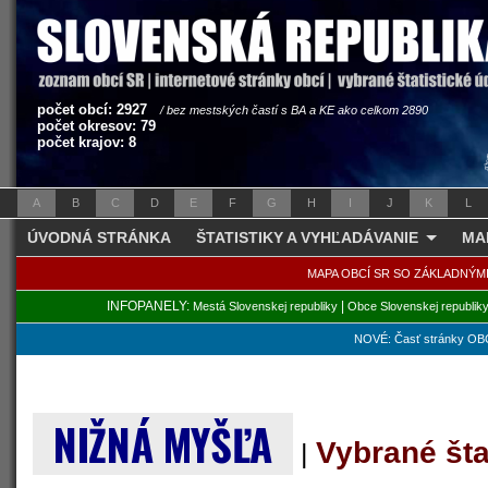
počet obcí: 2927
/ bez mestských častí s BA a KE ako celkom 2890
počet okresov: 79
počet krajov: 8
A
B
C
D
E
F
G
H
I
J
K
L
ÚVODNÁ STRÁNKA
ŠTATISTIKY A VYHĽADÁVANIE
MA
MAPA OBCÍ SR SO ZÁKLADNÝM
INFOPANELY:
|
Mestá Slovenskej republiky
Obce Slovenskej republik
NOVÉ: Časť stránky OBC
NIŽNÁ MYŠĽA
Vybrané šta
|