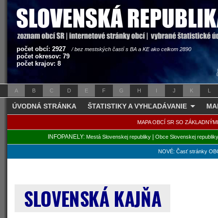
počet obcí: 2927
/ bez mestských častí s BA a KE ako celkom 2890
počet okresov: 79
počet krajov: 8
A
B
C
D
E
F
G
H
I
J
K
L
ÚVODNÁ STRÁNKA
ŠTATISTIKY A VYHĽADÁVANIE
MA
MAPA OBCÍ SR SO ZÁKLADNÝM
INFOPANELY:
|
Mestá Slovenskej republiky
Obce Slovenskej republik
NOVÉ: Časť stránky OBC
SLOVENSKÁ KAJŇA