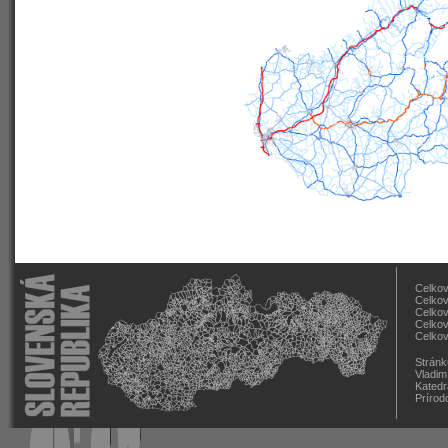
Celkov
Celkov
Celkov
Celkov
Celkov
Stránk
Vladim
Katedr
Prírod