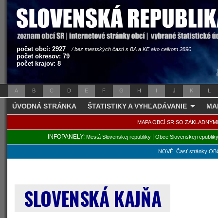
počet obcí: 2927
/ bez mestských častí s BA a KE ako celkom 2890
počet okresov: 79
počet krajov: 8
A
B
C
D
E
F
G
H
I
J
K
L
ÚVODNÁ STRÁNKA
ŠTATISTIKY A VYHĽADÁVANIE
MA
MAPA OBCÍ SR SO ZÁKLADNÝM
INFOPANELY:
|
Mestá Slovenskej republiky
Obce Slovenskej republik
NOVÉ: Časť stránky OBC
SLOVENSKÁ KAJŇA