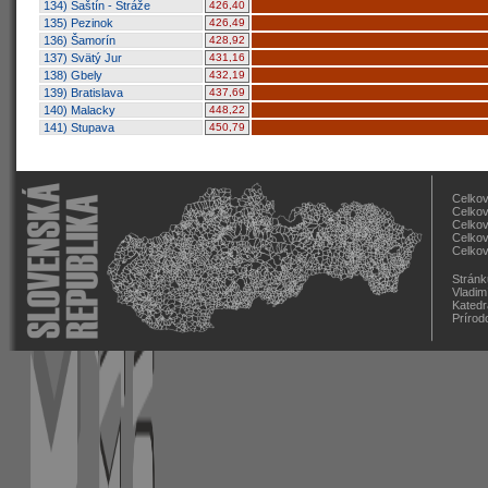
134) Šaštín - Stráže
426,40
135) Pezinok
426,49
136) Šamorín
428,92
137) Svätý Jur
431,16
138) Gbely
432,19
139) Bratislava
437,69
140) Malacky
448,22
141) Stupava
450,79
Celkov
Celkov
Celkov
Celkov
Celkov
Stránk
Vladim
Katedr
Prírod