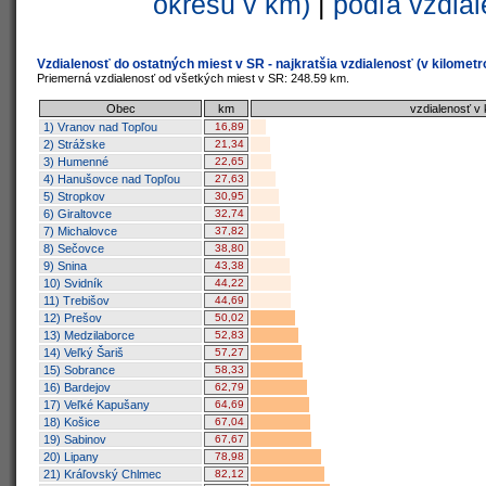
okresu v km)
|
podľa vzdial
Vzdialenosť do ostatných miest v SR - najkratšia vzdialenosť (v kilometr
Priemerná vzdialenosť od všetkých miest v SR: 248.59 km.
Obec
km
vzdialenosť v
1) Vranov nad Topľou
16,89
2) Strážske
21,34
3) Humenné
22,65
4) Hanušovce nad Topľou
27,63
5) Stropkov
30,95
6) Giraltovce
32,74
7) Michalovce
37,82
8) Sečovce
38,80
9) Snina
43,38
10) Svidník
44,22
11) Trebišov
44,69
12) Prešov
50,02
13) Medzilaborce
52,83
14) Veľký Šariš
57,27
15) Sobrance
58,33
16) Bardejov
62,79
17) Veľké Kapušany
64,69
18) Košice
67,04
19) Sabinov
67,67
20) Lipany
78,98
21) Kráľovský Chlmec
82,12