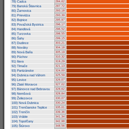
78) Čadca
284,62
79) Banská Štiavnica
287,72
80) Žarnovica
293,18
81) Prievidza
293,39
82) Bojnice
295,97
83) Považská Bystrica
296,17
84) Handlová
296,52
85) Turzovka
298,55
86) Šahy
299,15
87) Dudince
303,21
88) Nováky
304,18
89) Nová Baňa
305,19
90) Púchov
310,32
91) Ilava
319,29
92) Tlmače
321,13
93) Partizánske
324,00
94) Dubnica nad Váhom
325,59
95) Levice
326,07
96) Zlaté Moravce
327,02
97) Bánovce nad Bebravou
328,62
98) Nemšová
328,84
99) Želiezovce
330,07
100) Nová Dubnica
330,24
101) Trenčianske Teplice
335,01
102) Trenčín
339,36
103) Vráble
341,34
104) Topoľčany
342,98
105) Štúrovo
348,56