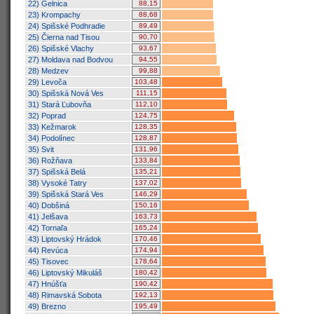
22) Gelnica
88,15
23) Krompachy
88,68
24) Spišské Podhradie
89,49
25) Čierna nad Tisou
90,70
26) Spišské Vlachy
93,67
27) Moldava nad Bodvou
94,55
28) Medzev
99,88
29) Levoča
103,48
30) Spišská Nová Ves
111,15
31) Stará Ľubovňa
112,10
32) Poprad
124,75
33) Kežmarok
128,35
34) Podolínec
128,87
35) Svit
131,96
36) Rožňava
133,84
37) Spišská Belá
135,21
38) Vysoké Tatry
137,02
39) Spišská Stará Ves
146,29
40) Dobšiná
150,16
41) Jelšava
163,73
42) Tornaľa
165,24
43) Liptovský Hrádok
170,46
44) Revúca
174,94
45) Tisovec
178,64
46) Liptovský Mikuláš
180,42
47) Hnúšťa
190,42
48) Rimavská Sobota
192,13
49) Brezno
195,49