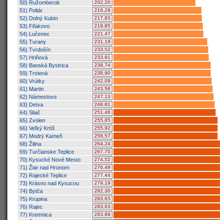
50) Ružomberok
202,20
51) Poltár
216,29
52) Dolný Kubín
217,83
53) Fiľakovo
219,85
54) Lučenec
221,47
55) Turany
231,19
56) Tvrdošín
233,52
57) Hriňová
233,91
58) Banská Bystrica
238,74
59) Trstená
238,90
60) Vrútky
242,09
61) Martin
243,56
62) Námestovo
247,13
63) Detva
248,81
64) Sliač
251,46
65) Zvolen
255,85
66) Veľký Krtíš
255,92
67) Modrý Kameň
256,57
68) Žilina
264,24
69) Turčianske Teplice
267,70
70) Kysucké Nové Mesto
274,52
71) Žiar nad Hronom
276,49
72) Rajecké Teplice
277,44
73) Krásno nad Kysucou
279,19
74) Bytča
282,30
75) Krupina
283,63
76) Rajec
283,63
77) Kremnica
283,89