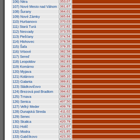
106) Nitra
353,07
107) Nové Mesto nad Váhom
361,67
108) Šurany
364,01
109) Nové Zámky
365,64
110) Hurbanovo
370,03
111) Stará Turá
372,82
112) Nesvady
373,55
113) Piešťany
374,54
114) Hlohovec
378,58
115) Šaľa
379,35
116) Vrbové
382,58
117) Sereď
382,59
118) Leopoldov
382,93
119) Komárno
384,65
120) Myjava
385,00
121) Kolárovo
385,10
122) Galanta
389,81
123) Sládkovičovo
394,33
124) Brezová pod Bradlom
394,62
125) Trnava
398,97
126) Senica
407,50
127) Veľký Meder
409,79
128) Dunajská Streda
411,02
129) Senec
413,39
130) Skalica
420,79
131) Holíč
421,07
132) Modra
421,85
133) Gabčíkovo
423,30