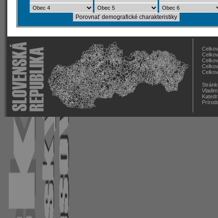
Celkov
Celkov
Celkov
Celkov
Celkov
Stránk
Vladim
Katedr
Prírod