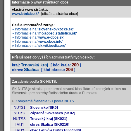
Informácie o www stránkach obce
vlastná www stránka:
www.letnicie.sk/
[oficiálna stránka obce]
Ďalšie informačné zdroje:
» Informácie na
'slovenskovkocke.sk'
» Informácie na
'mojaobec.statistics.sk'
» Informácie na
'www.e-obce.sk'
» Informácie na
'www.obce.info'
» Informácie na
'sk.wikipedia.org'
Príslušnosť do vyšších administratívnych celkov:
Trnavský kraj
200
kraj:
[ kód kraja:
]
Skalica
206
okres:
[ kód okresu:
]
Zaradenie podľa SK-NUTS:
SK-NUTS je skratka pre normalizovanú klasifikáciu územných celkov na
Slovensku pre potreby štatistického úradu a Eurostatu.
Kompletné členenie SR podľa NUTS
NUTS1:
Slovensko [SK0]
NUTS2:
Západné Slovensko [SK02]
NUTS3:
Trnavský kraj [SK021]
LAU1:
okres Skalica [SK0216]
LAU2:
obec Letničie [SK0216504530]