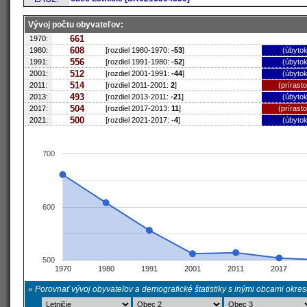
Vývoj počtu obyvateľov:
661
1970:
608
1980:
[rozdiel 1980-1970:
-53
]
(úbytok
556
1991:
[rozdiel 1991-1980:
-52
]
(úbytok
512
2001:
[rozdiel 2001-1991:
-44
]
(úbytok
514
2011:
[rozdiel 2011-2001:
2
]
(prírast
493
2013:
[rozdiel 2013-2011:
-21
]
(úbytok
504
2017:
[rozdiel 2017-2013:
11
]
(prírast
500
2021:
[rozdiel 2021-2017:
-4
]
(úbytok
700
600
500
1970
1980
1991
2001
2011
2017
» Porovnať vývoj obyvateľov a demografické štatistiky s inými obcami okre