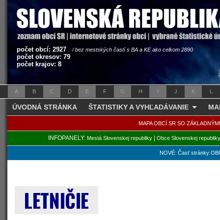
počet obcí: 2927
/ bez mestských častí s BA a KE ako celkom 2890
počet okresov: 79
počet krajov: 8
A
B
C
D
E
F
G
H
I
J
K
L
ÚVODNÁ STRÁNKA
ŠTATISTIKY A VYHĽADÁVANIE
MA
MAPA OBCÍ SR SO ZÁKLADNÝM
INFOPANELY:
|
Mestá Slovenskej republiky
Obce Slovenskej republik
NOVÉ: Časť stránky OBC
LETNIČIE