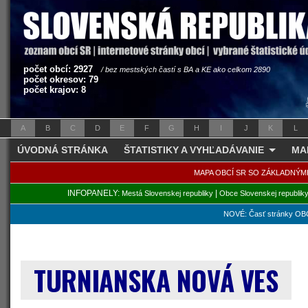
počet obcí: 2927
/ bez mestských častí s BA a KE ako celkom 2890
počet okresov: 79
počet krajov: 8
A
B
C
D
E
F
G
H
I
J
K
L
ÚVODNÁ STRÁNKA
ŠTATISTIKY A VYHĽADÁVANIE
MA
MAPA OBCÍ SR SO ZÁKLADNÝM
INFOPANELY:
|
Mestá Slovenskej republiky
Obce Slovenskej republik
NOVÉ: Časť stránky OBC
TURNIANSKA NOVÁ VES