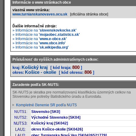
Informácie o www stránkach obce
vlastná www stránka:
www.turnianskanovaves.ocu.sk
[oficiálna stránka obce]
Ďalšie informačné zdroje:
» Informácie na
'slovenskovkocke.sk'
» Informácie na
'mojaobec.statistics.sk'
» Informácie na
'www.e-obce.sk'
» Informácie na
'www.obce.info'
» Informácie na
'sk.wikipedia.org'
Príslušnosť do vyšších administratívnych celkov:
Košický kraj
800
kraj:
[ kód kraja:
]
Košice - okolie
806
okres:
[ kód okresu:
]
Zaradenie podľa SK-NUTS:
SK-NUTS je skratka pre normalizovanú klasifikáciu územných celkov na
Slovensku pre potreby štatistického úradu a Eurostatu.
Kompletné členenie SR podľa NUTS
NUTS1:
Slovensko [SK0]
NUTS2:
Východné Slovensko [SK04]
NUTS3:
Košický kraj [SK042]
LAU1:
okres Košice-okolie [SK0426]
LAU2:
obec Turnianska Nová Ves [SK0426521779]