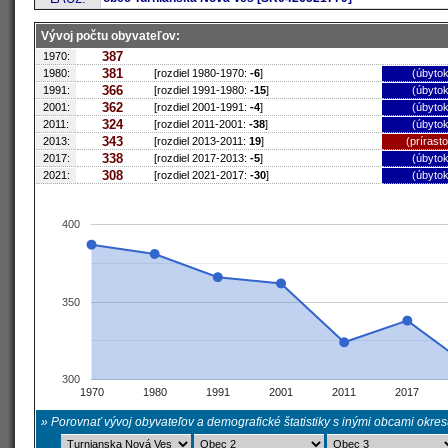
Vývoj počtu obyvateľov:
387
1970:
381
1980:
[rozdiel 1980-1970:
-6
]
(úbytok
366
1991:
[rozdiel 1991-1980:
-15
]
(úbytok
362
2001:
[rozdiel 2001-1991:
-4
]
(úbytok
324
2011:
[rozdiel 2011-2001:
-38
]
(úbytok
343
2013:
[rozdiel 2013-2011:
19
]
(prírast
338
2017:
[rozdiel 2017-2013:
-5
]
(úbytok
308
2021:
[rozdiel 2021-2017:
-30
]
(úbytok
400
350
300
1970
1980
1991
2001
2011
2017
» Porovnať vývoj obyvateľov a demografické štatistiky s inými obcami okre