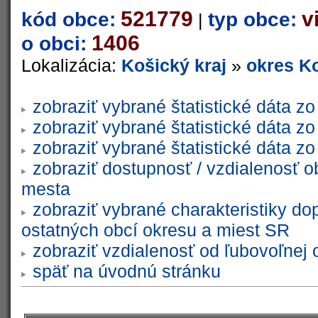
521779
v
kód obce:
typ obce:
|
1406
o obci:
Lokalizácia:
Košický kraj
»
okres Ko
zobraziť vybrané štatistické dáta 
zobraziť vybrané štatistické dáta 
zobraziť vybrané štatistické dáta 
zobraziť dostupnosť / vzdialenosť 
mesta
zobraziť vybrané charakteristiky do
ostatných obcí okresu a miest SR
zobraziť vzdialenosť od ľubovoľnej 
späť na úvodnú stránku