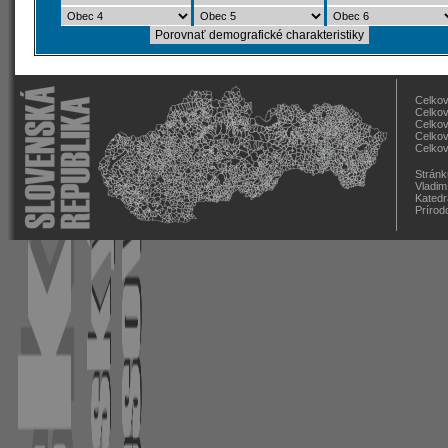
Celkov
Celkov
Celkov
Celkov
Celkov
Stránk
Vladim
Katedr
Prírod