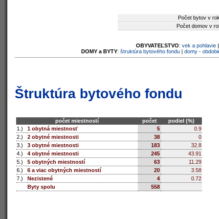
Počet bytov v ro
Počet domov v ro
OBYVATEĽSTVO
:
vek a pohlavie
DOMY a BYTY
:
štruktúra bytového fondu
|
domy - obdobi
Štruktúra bytového fondu
počet miestností
počet
podiel (%)
1.)
1 obytná miestnosť
5
0.9
2.)
2 obytné miestnosti
38
0
3.)
3 obytné miestnosti
183
32.8
4.)
4 obytné miestnosti
245
43.91
5.)
5 obytných miestností
63
11.29
6.)
6 a viac obytných miestností
20
3.58
7.)
Nezistené
4
0.72
Byty spolu
558