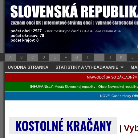
počet obcí: 2927
/ bez mestských častí s BA a KE ako celkom 2890
počet okresov: 79
počet krajov: 8
A
B
C
D
E
F
G
H
I
J
K
L
ÚVODNÁ STRÁNKA
ŠTATISTIKY A VYHĽADÁVANIE
MA
MAPA OBCÍ SR SO ZÁKLADNÝM
INFOPANELY:
|
Mestá Slovenskej republiky
Obce Slovenskej republik
NOVÉ: Časť stránky OBC
KOSTOLNÉ KRAČANY
Vyb
|