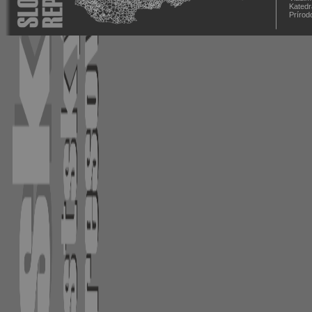
Katedr
Prírod