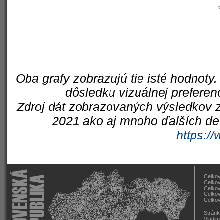
Oba grafy zobrazujú tie isté hodnoty.
dôsledku vizuálnej preferen
Zdroj dát zobrazovaných výsledkov z
2021 ako aj mnoho ďalších det
https://
Celkov
Celkov
Celkov
Celkov
Celkov
Stránk
Vladim