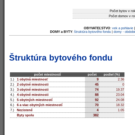
Počet bytov v ro
Počet domov v ro
OBYVATEĽSTVO
:
vek a pohlavie
DOMY a BYTY
:
štruktúra bytového fondu
|
domy - obdobi
Štruktúra bytového fondu
počet miestností
počet
podiel (%)
1.)
1 obytná miestnosť
9
2.36
2.)
2 obytné miestnosti
45
0
3.)
3 obytné miestnosti
74
19.37
4.)
4 obytné miestnosti
88
23.04
5.)
5 obytných miestností
92
24.08
6.)
6 a viac obytných miestností
70
18.32
7.)
Nezistené
4
1.05
Byty spolu
382