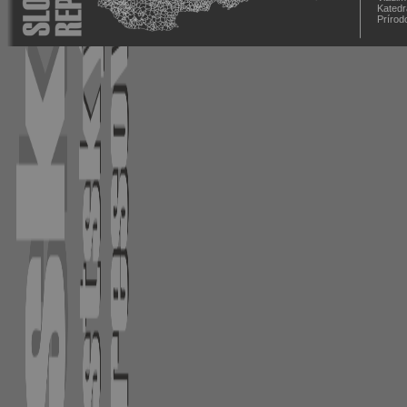
Katedr
Prírod