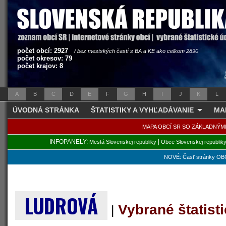
počet obcí: 2927
/ bez mestských častí s BA a KE ako celkom 2890
počet okresov: 79
počet krajov: 8
A
B
C
D
E
F
G
H
I
J
K
L
ÚVODNÁ STRÁNKA
ŠTATISTIKY A VYHĽADÁVANIE
MA
MAPA OBCÍ SR SO ZÁKLADNÝM
INFOPANELY:
|
Mestá Slovenskej republiky
Obce Slovenskej republik
NOVÉ: Časť stránky OBC
LUDROVÁ
Vybrané štatist
|