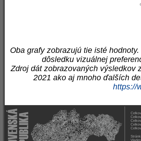
Oba grafy zobrazujú tie isté hodnoty.
dôsledku vizuálnej preferen
Zdroj dát zobrazovaných výsledkov z
2021 ako aj mnoho ďalších det
https://
Celkov
Celkov
Celkov
Celkov
Celkov
Stránk
Vladim