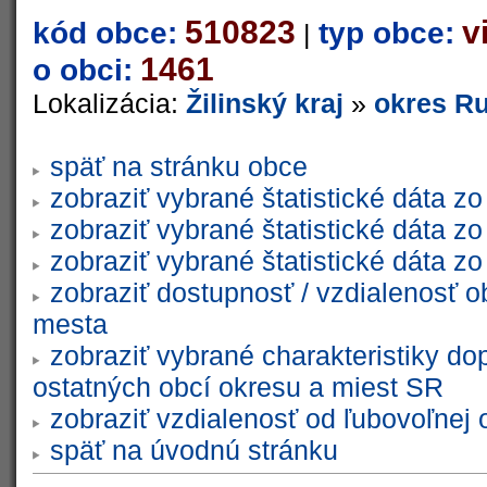
510823
v
kód obce:
typ obce:
|
1461
o obci:
Lokalizácia:
Žilinský kraj
»
okres R
späť na stránku obce
zobraziť vybrané štatistické dáta 
zobraziť vybrané štatistické dáta 
zobraziť vybrané štatistické dáta 
zobraziť dostupnosť / vzdialenosť 
mesta
zobraziť vybrané charakteristiky do
ostatných obcí okresu a miest SR
zobraziť vzdialenosť od ľubovoľnej 
späť na úvodnú stránku