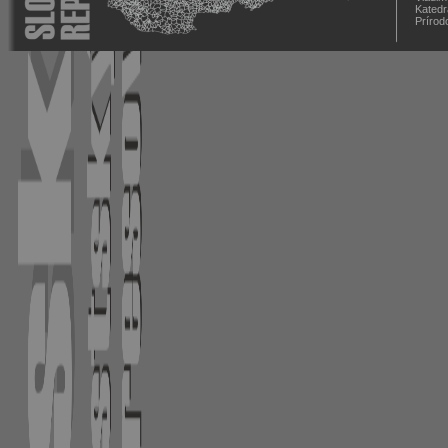
Katedr
Prírod