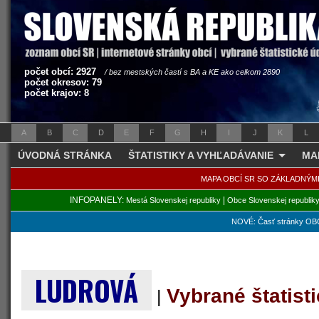
počet obcí: 2927
/ bez mestských častí s BA a KE ako celkom 2890
počet okresov: 79
počet krajov: 8
A
B
C
D
E
F
G
H
I
J
K
L
ÚVODNÁ STRÁNKA
ŠTATISTIKY A VYHĽADÁVANIE
MA
MAPA OBCÍ SR SO ZÁKLADNÝM
INFOPANELY:
|
Mestá Slovenskej republiky
Obce Slovenskej republik
NOVÉ: Časť stránky OBC
LUDROVÁ
Vybrané štatist
|