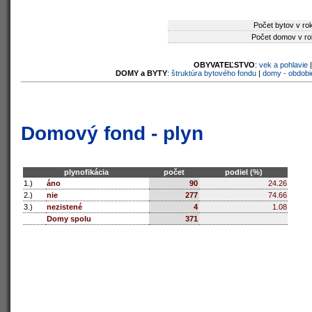
Počet bytov v ro
Počet domov v ro
OBYVATEĽSTVO
:
vek a pohlavie
DOMY a BYTY
:
štruktúra bytového fondu
|
domy - obdobi
Domový fond - plyn
plynofikácia
počet
podiel (%)
1.)
áno
90
24.26
2.)
nie
277
74.66
3.)
nezistené
4
1.08
Domy spolu
371