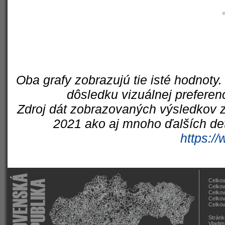
Oba grafy zobrazujú tie isté hodnoty.
dôsledku vizuálnej preferen
Zdroj dát zobrazovaných výsledkov z
2021 ako aj mnoho ďalších det
https://
Celkov
Celkov
Celkov
Celkov
Celkov
Stránk
Vladim