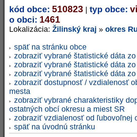
510823
v
kód obce:
typ obce:
|
1461
o obci:
Lokalizácia:
Žilinský kraj
»
okres R
späť na stránku obce
zobraziť vybrané štatistické dáta 
zobraziť vybrané štatistické dáta 
zobraziť vybrané štatistické dáta 
zobraziť dostupnosť / vzdialenosť 
mesta
zobraziť vybrané charakteristiky do
ostatných obcí okresu a miest SR
zobraziť vzdialenosť od ľubovoľnej 
späť na úvodnú stránku