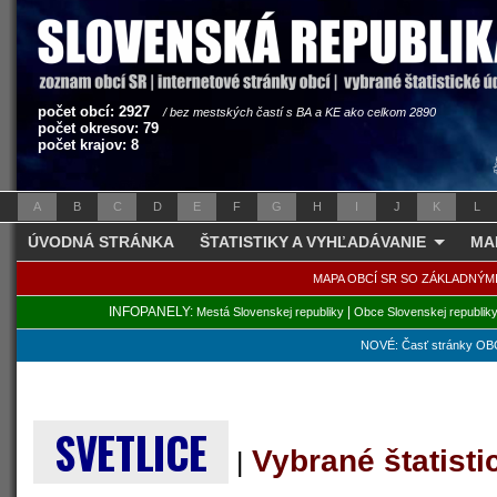
počet obcí: 2927
/ bez mestských častí s BA a KE ako celkom 2890
počet okresov: 79
počet krajov: 8
A
B
C
D
E
F
G
H
I
J
K
L
ÚVODNÁ STRÁNKA
ŠTATISTIKY A VYHĽADÁVANIE
MA
MAPA OBCÍ SR SO ZÁKLADNÝM
INFOPANELY:
|
Mestá Slovenskej republiky
Obce Slovenskej republik
NOVÉ: Časť stránky OBC
SVETLICE
Vybrané štatist
|