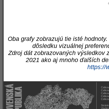
Oba grafy zobrazujú tie isté hodnoty.
dôsledku vizuálnej preferen
Zdroj dát zobrazovaných výsledkov z
2021 ako aj mnoho ďalších det
https://
Celkov
Celkov
Celkov
Celkov
Celkov
Stránk
Vladim