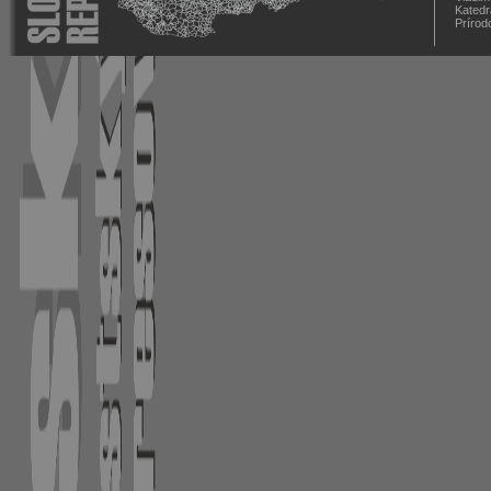
Katedr
Prírod