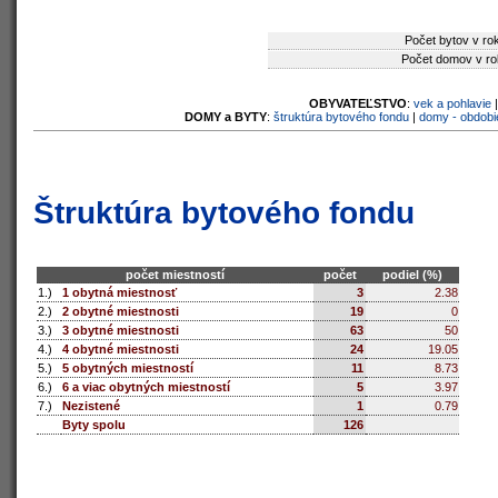
Počet bytov v ro
Počet domov v ro
OBYVATEĽSTVO
:
vek a pohlavie
DOMY a BYTY
:
štruktúra bytového fondu
|
domy - obdobi
Štruktúra bytového fondu
počet miestností
počet
podiel (%)
1.)
1 obytná miestnosť
3
2.38
2.)
2 obytné miestnosti
19
0
3.)
3 obytné miestnosti
63
50
4.)
4 obytné miestnosti
24
19.05
5.)
5 obytných miestností
11
8.73
6.)
6 a viac obytných miestností
5
3.97
7.)
Nezistené
1
0.79
Byty spolu
126