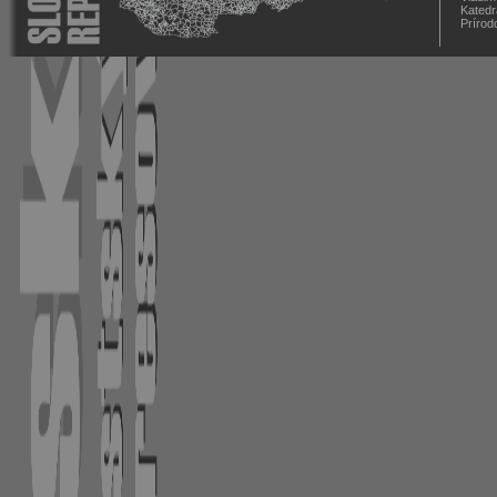
Katedr
Prírod