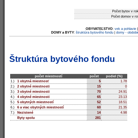
Počet bytov v ro
Počet domov v ro
OBYVATEĽSTVO
:
vek a pohlavie
DOMY a BYTY
:
štruktúra bytového fondu
|
domy - obdobi
Štruktúra bytového fondu
počet miestností
počet
podiel (%)
1.)
1 obytná miestnosť
5
1.78
2.)
2 obytné miestnosti
15
0
3.)
3 obytné miestnosti
70
24.91
4.)
4 obytné miestnosti
65
23.13
5.)
5 obytných miestností
52
18.51
6.)
6 a viac obytných miestností
60
21.35
7.)
Nezistené
14
4.98
Byty spolu
281