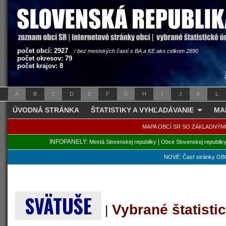
počet obcí: 2927
/ bez mestských častí s BA a KE ako celkom 2890
počet okresov: 79
počet krajov: 8
A
B
C
D
E
F
G
H
I
J
K
L
ÚVODNÁ STRÁNKA
ŠTATISTIKY A VYHĽADÁVANIE
MA
MAPA OBCÍ SR SO ZÁKLADNÝM
INFOPANELY:
|
Mestá Slovenskej republiky
Obce Slovenskej republik
NOVÉ: Časť stránky OBC
SVÄTUŠE
Vybrané štatist
|