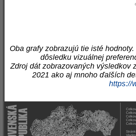
Oba grafy zobrazujú tie isté hodnoty.
dôsledku vizuálnej preferen
Zdroj dát zobrazovaných výsledkov z
2021 ako aj mnoho ďalších det
https://
Celkov
Celkov
Celkov
Celkov
Celkov
Stránk
Vladim