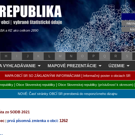
názo
kó
s BA a KE ako celkom 2890
H
I
J
K
L
M
N
O
P
Q
R
S
 A VYHĽADÁVANIE
MAPOVÉ PREZENTÁCIE
ÚZEMIE
|
MAPA OBCÍ SR SO ZÁKLADNÝMI INFORMÁCIAMI
Informačný poster o obciach SR
|
|
republiky
Obce Slovenskej republiky
Obce Slovenskej republiky (príslušnosť k okresom)
NOVÉ: Časť stránky OBCÍ SR prerobená do responzívneho dizajnu
dáta zo SODB 2021
bec
1262
prvá písomná zmienka o obci:
|