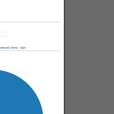
vodovod
|
domy - plyn