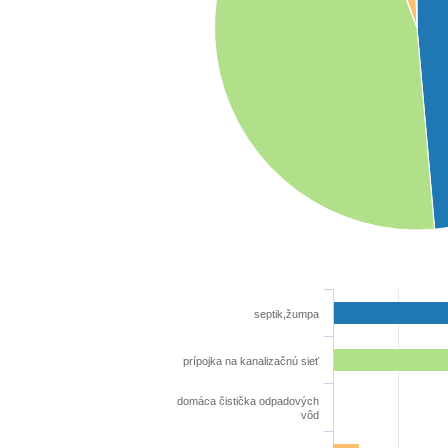
septik,žumpa
prípojka na kanalizačnú sieť
domáca čistička odpadových
vôd