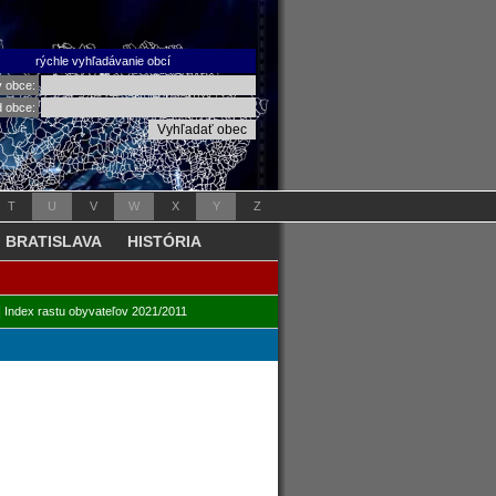
rýchle vyhľadávanie obcí
v obce:
d obce:
T
U
V
W
X
Y
Z
BRATISLAVA
HISTÓRIA
|
Index rastu obyvateľov 2021/2011