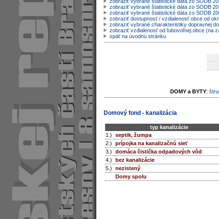
zobraziť vybrané štatistické dáta zo SODB 2
zobraziť vybrané štatistické dáta zo SODB 20
zobraziť vybrané štatistické dáta zo SODB 2
zobraziť dostupnosť / vzdialenosť obce od o
zobraziť vybrané charakteristiky dopravnej d
zobraziť vzdialenosť od ľubovoľnej obce (na z
späť na úvodnú stránku
DOMY a BYTY
:
štru
Domový fond - kanalizácia
typ kanalizácie
1.)
septik, žumpa
2.)
prípojka na kanalizačnú sieť
3.)
domáca čistička odpadových vôd
4.)
bez kanalizácie
5.)
nezistený
Domy spolu