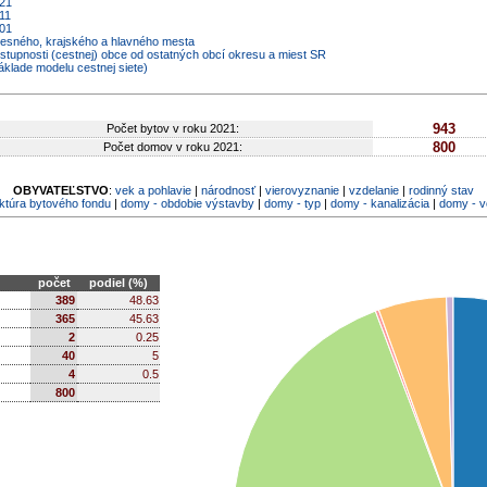
021
11
001
kresného, krajského a hlavného mesta
ostupnosti (cestnej) obce od ostatných obcí okresu a miest SR
áklade modelu cestnej siete)
943
Počet bytov v roku 2021:
800
Počet domov v roku 2021:
OBYVATEĽSTVO
:
vek a pohlavie
|
národnosť
|
vierovyznanie
|
vzdelanie
|
rodinný stav
ktúra bytového fondu
|
domy - obdobie výstavby
|
domy - typ
|
domy - kanalizácia
|
domy - 
počet
podiel (%)
389
48.63
365
45.63
2
0.25
40
5
4
0.5
800