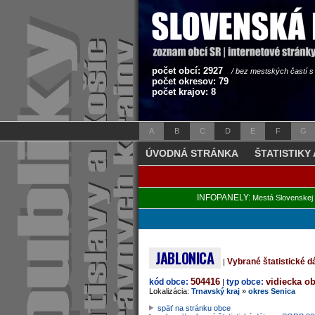
počet obcí: 2927
/ bez mestských častí 
počet okresov: 79
počet krajov: 8
A
B
C
D
E
F
G
ÚVODNÁ STRÁNKA
ŠTATISTIKY
INFOPANELY:
Mestá Slovenskej 
JABLONICA
Vybrané štatistické 
|
504416
vidiecka o
kód obce:
typ obce:
|
Lokalizácia:
Trnavský kraj
»
okres Senica
späť na stránku obce