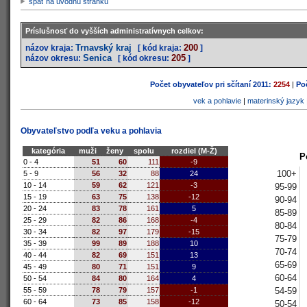
späť na úvodnú stránku
Príslušnosť do vyšších administratívnych celkov:
Trnavský kraj
200
názov kraja:
[ kód kraja:
]
Senica
205
názov okresu:
[ kód okresu:
]
Počet obyvateľov pri sčítaní 2011:
2254
|
Poč
vek a pohlavie
|
materinský jazyk
Obyvateľstvo podľa veku a pohlavia
kategória
muži
ženy
spolu
rozdiel (M-Ž)
P
0 - 4
51
60
111
-9
100+
5 - 9
56
32
88
24
10 - 14
59
62
121
-3
95-99
15 - 19
63
75
138
-12
90-94
20 - 24
83
78
161
5
85-89
25 - 29
82
86
168
-4
80-84
30 - 34
82
97
179
-15
75-79
35 - 39
99
89
188
10
70-74
40 - 44
82
69
151
13
65-69
45 - 49
80
71
151
9
60-64
50 - 54
84
80
164
4
54-59
55 - 59
78
79
157
-1
60 - 64
73
85
158
-12
50-54