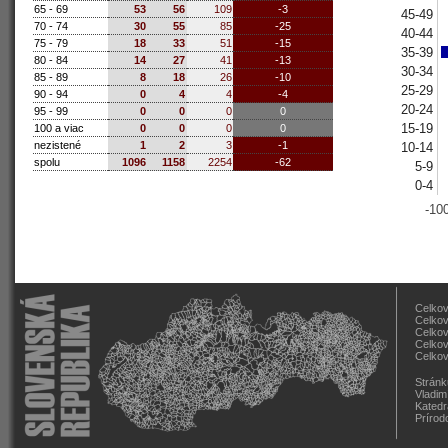
65 - 69
53
56
109
-3
45-49
70 - 74
30
55
85
-25
40-44
75 - 79
18
33
51
-15
35-39
80 - 84
14
27
41
-13
30-34
85 - 89
8
18
26
-10
25-29
90 - 94
0
4
4
-4
20-24
95 - 99
0
0
0
0
15-19
100 a viac
0
0
0
0
nezistené
1
2
3
-1
10-14
spolu
1096
1158
2254
-62
5-9
0-4
-10
Celkov
Celkov
Celkov
Celkov
Celkov
Stránk
Vladim
Katedr
Prírod