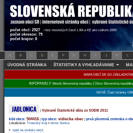
počet obcí: 2927
/ bez mestských častí s BA a KE ako celkom 2890
počet okresov: 79
počet krajov: 8
A
B
C
D
E
F
G
H
I
J
K
L
ÚVODNÁ STRÁNKA
ŠTATISTIKY A VYHĽADÁVANIE
MA
MAPA OBCÍ SR SO ZÁKLADNÝM
INFOPANELY:
|
Mestá Slovenskej republiky
Obce Slovenskej republik
NOVÉ: Časť stránky OBC
JABLONICA
Vybrané štatistické dáta zo SODB 2011
|
504416
vidiecka obec
kód obce:
typ obce:
prvá písomná zmienka o obc
|
|
Lokalizácia:
Trnavský kraj
»
okres Senica
späť na stránku obce