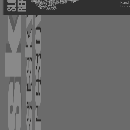
Katedr
Prírod