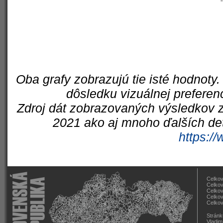
Oba grafy zobrazujú tie isté hodnoty.
dôsledku vizuálnej preferen
Zdroj dát zobrazovaných výsledkov z
2021 ako aj mnoho ďalších det
https://
Celkov
Celkov
Celkov
Celkov
Celkov
Stránk
Vladim