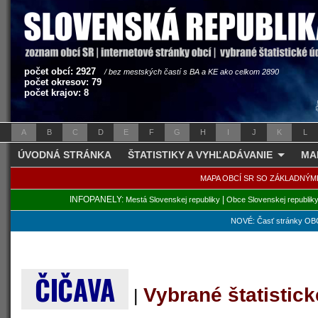
počet obcí: 2927
/ bez mestských častí s BA a KE ako celkom 2890
počet okresov: 79
počet krajov: 8
A
B
C
D
E
F
G
H
I
J
K
L
ÚVODNÁ STRÁNKA
ŠTATISTIKY A VYHĽADÁVANIE
MA
MAPA OBCÍ SR SO ZÁKLADNÝM
INFOPANELY:
|
Mestá Slovenskej republiky
Obce Slovenskej republik
NOVÉ: Časť stránky OBC
ČIČAVA
Vybrané štatistic
|