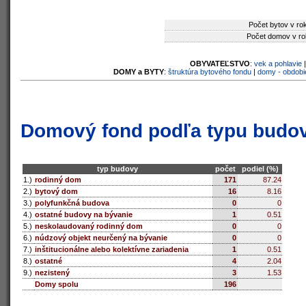
Počet bytov v ro
Počet domov v ro
OBYVATEĽSTVO
:
vek a pohlavie
DOMY a BYTY
:
štruktúra bytového fondu
|
domy - obdobi
Domový fond podľa typu budo
typ budovy
počet
podiel (%)
1.)
rodinný dom
171
87.24
2.)
bytový dom
16
8.16
3.)
polyfunkčná budova
0
0
4.)
ostatné budovy na bývanie
1
0.51
5.)
neskolaudovaný rodinný dom
0
0
6.)
núdzový objekt neurčený na bývanie
0
0
7.)
inštitucionálne alebo kolektívne zariadenia
1
0.51
8.)
ostatné
4
2.04
9.)
nezistený
3
1.53
Domy spolu
196