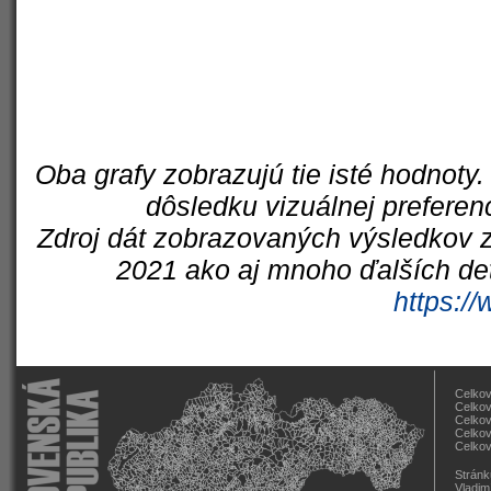
Oba grafy zobrazujú tie isté hodnoty.
dôsledku vizuálnej preferen
Zdroj dát zobrazovaných výsledkov z
2021 ako aj mnoho ďalších det
https://
Celkov
Celkov
Celkov
Celkov
Celkov
Stránk
Vladim