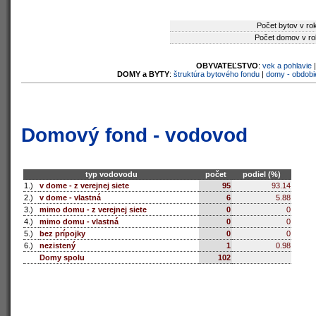
Počet bytov v ro
Počet domov v ro
OBYVATEĽSTVO
:
vek a pohlavie
DOMY a BYTY
:
štruktúra bytového fondu
|
domy - obdobi
Domový fond - vodovod
typ vodovodu
počet
podiel (%)
1.)
v dome - z verejnej siete
95
93.14
2.)
v dome - vlastná
6
5.88
3.)
mimo domu - z verejnej siete
0
0
4.)
mimo domu - vlastná
0
0
5.)
bez prípojky
0
0
6.)
nezistený
1
0.98
Domy spolu
102