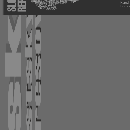
Katedr
Prírod