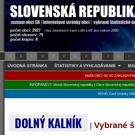
počet obcí: 2927
/ bez mestských častí s BA a KE ako celkom 2890
počet okresov: 79
počet krajov: 8
A
B
C
D
E
F
G
H
I
J
K
L
ÚVODNÁ STRÁNKA
ŠTATISTIKY A VYHĽADÁVANIE
MA
MAPA OBCÍ SR SO ZÁKLADNÝM
INFOPANELY:
|
Mestá Slovenskej republiky
Obce Slovenskej republik
NOVÉ: Časť stránky OBC
DOLNÝ KALNÍK
Vybrané š
|