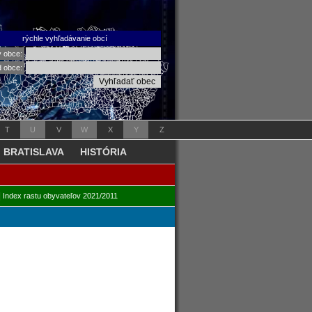
rýchle vyhľadávanie obcí
v obce:
d obce:
T
U
V
W
X
Y
Z
BRATISLAVA
HISTÓRIA
|
Index rastu obyvateľov 2021/2011