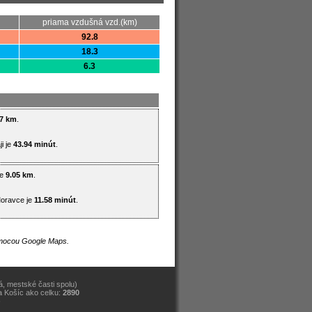
priama vzdušná vzd.(km)
92.8
18.3
6.3
47 km
.
i je
43.94 minút
.
je
9.05 km
.
Moravce je
11.58 minút
.
pomocou Google Maps.
, mestské časti spolu)
a Košíc ako celku:
2890
)