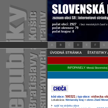
počet obcí: 2927
/ bez mestských častí 
počet okresov: 79
počet krajov: 8
A
B
C
D
E
F
G
ÚVODNÁ STRÁNKA
ŠTATISTIKY
INFOPANELY:
Mestá Slovenskej 
CHOČA
500321
vidiecka o
kód obce:
typ obce:
|
Lokalizácia:
Nitriansky kraj
»
okres Zlaté Mora
späť na stránku obce