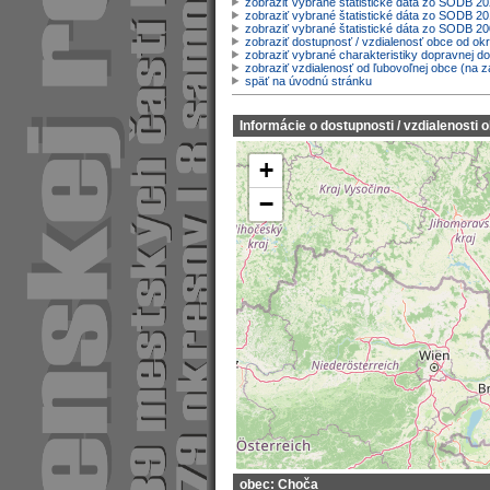
zobraziť vybrané štatistické dáta zo SODB 2
zobraziť vybrané štatistické dáta zo SODB 20
zobraziť vybrané štatistické dáta zo SODB 2
zobraziť dostupnosť / vzdialenosť obce od o
zobraziť vybrané charakteristiky dopravnej d
zobraziť vzdialenosť od ľubovoľnej obce (na z
späť na úvodnú stránku
Informácie o dostupnosti / vzdialenosti 
+
−
obec: Choča