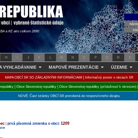
názo
kó
s BA a KE ako celkom 2890
H
I
J
K
L
M
N
O
P
Q
R
S
 A VYHĽADÁVANIE
MAPOVÉ PREZENTÁCIE
ÚZEMIE
|
MAPA OBCÍ SR SO ZÁKLADNÝMI INFORMÁCIAMI
Informačný poster o obciach SR
|
|
republiky
Obce Slovenskej republiky
Obce Slovenskej republiky (príslušnosť k okresom)
NOVÉ: Časť stránky OBCÍ SR prerobená do responzívneho dizajnu
bec
1209
prvá písomná zmienka o obci:
|
vce