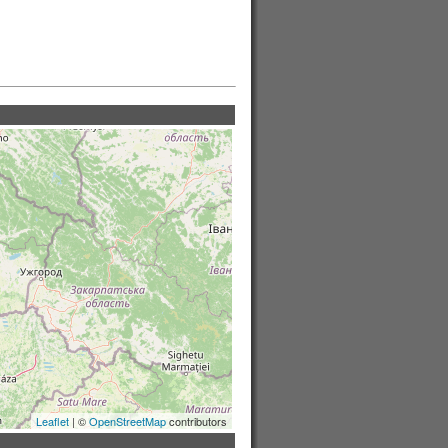
Leaflet
| ©
OpenStreetMap
contributors