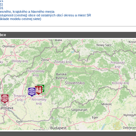
021
11
001
kresného, krajského a hlavného mesta
ostupnosti (cestnej) obce od ostatných obcí okresu a miest SR
áklade modelu cestnej siete)
obce