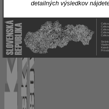
detailných výsledkov nájdet
Celkov
Celkov
Celkov
Celkov
Celkov
Stránk
Vladim
Katedr
Prírod