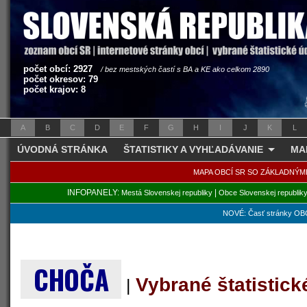
počet obcí: 2927
/ bez mestských častí s BA a KE ako celkom 2890
počet okresov: 79
počet krajov: 8
A
B
C
D
E
F
G
H
I
J
K
L
ÚVODNÁ STRÁNKA
ŠTATISTIKY A VYHĽADÁVANIE
MA
MAPA OBCÍ SR SO ZÁKLADNÝM
INFOPANELY:
|
Mestá Slovenskej republiky
Obce Slovenskej republik
NOVÉ: Časť stránky OBC
CHOČA
Vybrané štatistic
|