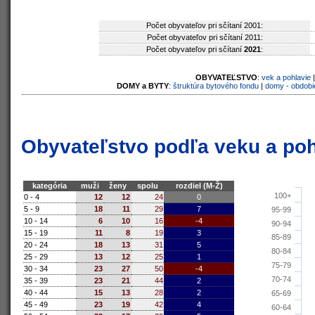
Počet obyvateľov pri sčítaní 2001:
Počet obyvateľov pri sčítaní 2011:
Počet obyvateľov pri sčítaní
2021
:
OBYVATEĽSTVO
:
vek a pohlavie
DOMY a BYTY
:
štruktúra bytového fondu
|
domy - obdobi
Obyvateľstvo podľa veku a poh
kategória
muži
ženy
spolu
rozdiel (M-Ž)
100+
0 - 4
12
12
24
0
5 - 9
18
11
29
7
95-99
10 - 14
6
10
16
-4
90-94
15 - 19
11
8
19
3
85-89
20 - 24
18
13
31
5
80-84
25 - 29
13
12
25
1
75-79
30 - 34
23
27
50
-4
70-74
35 - 39
23
21
44
2
40 - 44
15
13
28
2
65-69
45 - 49
23
19
42
4
60-64