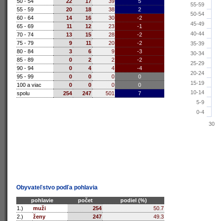
50 - 54
22
17
39
5
55-59
55 - 59
20
18
38
2
50-54
60 - 64
14
16
30
-2
45-49
65 - 69
11
12
23
-1
40-44
70 - 74
13
15
28
-2
75 - 79
9
11
20
-2
35-39
80 - 84
3
6
9
-3
30-34
85 - 89
0
2
2
-2
25-29
90 - 94
0
4
4
-4
20-24
95 - 99
0
0
0
0
15-19
100 a viac
0
0
0
0
10-14
spolu
254
247
501
7
5-9
0-4
30
Obyvateľstvo podľa pohlavia
pohlavie
počet
podiel (%)
1.)
muži
254
50.7
2.)
ženy
247
49.3